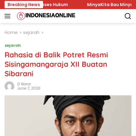
Skip
mbannya Proses Hukum
Breaking News
MinyaKita Bau Minyak Tanah di 
to
content
Home
sejarah
sejarah
Rahasia di Balik Potret Resmi
Sisingamangaraja XII Buatan
Sibarani
D Nana
June 7, 2026