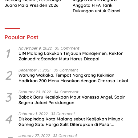
Juara Piala Presiden 2026
Anggota FIFA Tarik
Dukungan untuk Gianni
Infantino
Popular Post
1
November 9, 2022
35 Comment
UIN Malang Lakukan Tinjauan Manajemen, Rektor
Zainuddin: Standar Mutu Harus Dicapai
2
December 11, 2021
35 Comment
Warung Wakaka, Tempat Nongkrong Kekinian
Hadirkan 200 Menu Masakan dengan Citarasa Lokal
3
February 23, 2022
34 Comment
Babak Baru Kecelakaan Maut Vanessa Angel, Sopir
Segera Jalani Persidangan
4
February 1, 2022
33 Comment
Diskopindag Kota Malang sebut Kebijakan Minyak
Goreng Satu Harga Sulit Diterapkan di Pasar
Tradisional
January 27, 2022
33 Comment