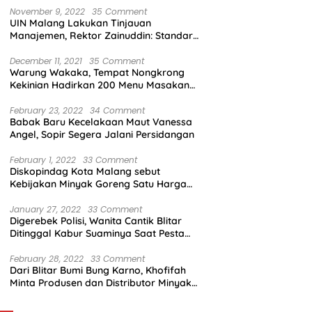
November 9, 2022
35 Comment
UIN Malang Lakukan Tinjauan
Manajemen, Rektor Zainuddin: Standar
Mutu Harus Dicapai
December 11, 2021
35 Comment
Warung Wakaka, Tempat Nongkrong
Kekinian Hadirkan 200 Menu Masakan
dengan Citarasa Lokal
February 23, 2022
34 Comment
Babak Baru Kecelakaan Maut Vanessa
Angel, Sopir Segera Jalani Persidangan
February 1, 2022
33 Comment
Diskopindag Kota Malang sebut
Kebijakan Minyak Goreng Satu Harga
Sulit Diterapkan di Pasar Tradisional
January 27, 2022
33 Comment
Digerebek Polisi, Wanita Cantik Blitar
Ditinggal Kabur Suaminya Saat Pesta
Sabu
February 28, 2022
33 Comment
Dari Blitar Bumi Bung Karno, Khofifah
Minta Produsen dan Distributor Minyak
Tunjukkan Nasionalisme