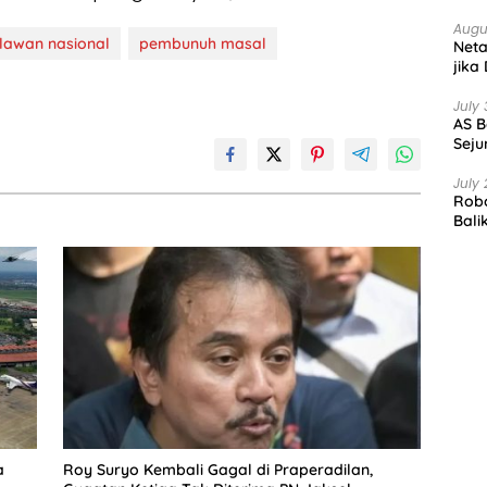
Augu
lawan nasional
pembunuh masal
Net
jika
July 
AS B
Seju
July 
Robo
Bali
a
Roy Suryo Kembali Gagal di Praperadilan,