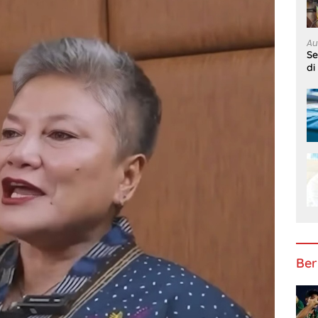
Au
S
di
Ber