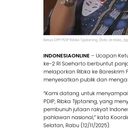
Ketua DPP PDIP Ribka Tjiptaning. (foto: dr.ribka_tj
INDONESIAONLINE
– Ucapan Ketua
ke-2 RI Soeharto berbuntut panja
melaporkan Ribka ke Bareskrim P
menyesatkan publik dan mengan
“Kami datang untuk menyampaika
PDIP, Ribka Tjiptaning, yang m
pembunuh jutaan rakyat Indone
pahlawan nasional,” kata Koordin
Selatan, Rabu (12/11/2025).