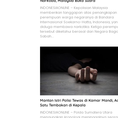
Narkoba, Malaysia Buka Suara
INDONESIAONLINE – Kepolisian Malaysia
memberikan tanggapan atas penangkapan 
perempuan warga negaranya di Bandara
Internasional Soekarno-Hatta, Indonesia, ya
diduga membawa narkotika. Ketiga peremp
tersebut diketahui berasal dari Negara Bagi
Sabah….
Mantan Istri Polisi Tewas di Kamar Mandi, A
Satu Tembakan di Kepala
INDONESIAONLINE – Polda Sumatera Utara
mengungkap kronologi meninggalnya seor