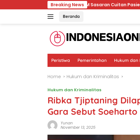
Skip
Ternyata RSCM Sasaran Cuitan Pasien BPJS yang Dihi
Breaking News
to
content
Beranda
Peristiwa
Pemerintahan
Hukum dan K
Home
Hukum dan Kriminalitas
Hukum dan Kriminalitas
Ribka Tjiptaning Dil
Gara Sebut Soeharto
Yunan
November 13, 2025