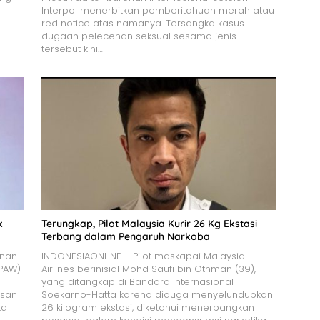
Interpol menerbitkan pemberitahuan merah atau
red notice atas namanya. Tersangka kasus
dugaan pelecehan seksual sesama jenis
tersebut kini…
k
Terungkap, Pilot Malaysia Kurir 26 Kg Ekstasi
Terbang dalam Pengaruh Narkoba
onan
INDONESIAONLINE – Pilot maskapai Malaysia
(PAW)
Airlines berinisial Mohd Saufi bin Othman (39),
yang ditangkap di Bandara Internasional
asan
Soekarno-Hatta karena diduga menyelundupkan
ta
26 kilogram ekstasi, diketahui menerbangkan