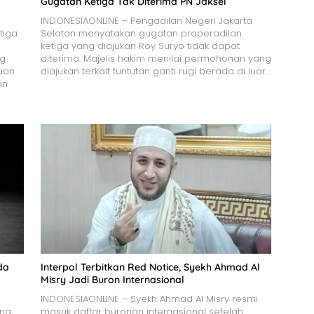
Gugatan Ketiga Tak Diterima PN Jaksel
INDONESIAONLINE – Pengadilan Negeri Jakarta
tiga
Selatan menyatakan gugatan praperadilan
ketiga yang diajukan Roy Suryo tidak dapat
ng
diterima. Majelis hakim menilai permohonan yang
uan
diajukan terkait tuntutan ganti rugi berada di luar…
an
da
Interpol Terbitkan Red Notice, Syekh Ahmad Al
Misry Jadi Buron Internasional
INDONESIAONLINE – Syekh Ahmad Al Misry resmi
ang
masuk daftar buronan internasional setelah