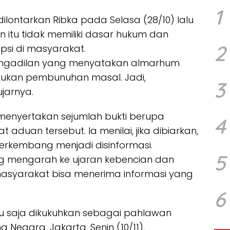
1
ilontarkan Ribka pada Selasa (28/10) lalu
an itu tidak memiliki dasar hukum dan
2
si di masyarakat.
pengadilan yang menyatakan almarhum
akukan pembunuhan masal. Jadi,
3
ujarnya.
enyertakan sejumlah bukti berupa
4
duan tersebut. Ia menilai, jika dibiarkan,
erkembang menjadi disinformasi.
5
ung mengarah ke ujaran kebencian dan
i, masyarakat bisa menerima informasi yang
6
ru saja dikukuhkan sebagai pahlawan
 Negara, Jakarta, Senin (10/11).