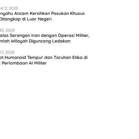
st 2, 2026
anyahu Ancam Kerahkan Pasukan Khusus
 Ditangkap di Luar Negeri
30, 2026
alas Serangan Iran dengan Operasi Militer,
mlah Wilayah Diguncang Ledakan
27, 2026
t Humanoid Tempur dan Taruhan Etika di
k Perlombaan AI Militer