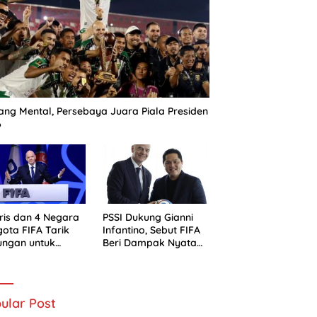
ng Mental, Persebaya Juara Piala Presiden
6
ris dan 4 Negara
PSSI Dukung Gianni
ota FIFA Tarik
Infantino, Sebut FIFA
ungan untuk
Beri Dampak Nyata
ni Infantino
bagi Sepak Bola
Indonesia
ular Post