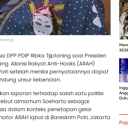
iptaning)
Mena
202
 DPP PDIP Ribka Tjiptaning soal Presiden
ng. Aliansi Rakyat Anti-Hoaks (ARAH)
olri setelah menilai pernyataannya dapat
dung unsur kebencian.
Ingg
n laporan terhadap salah satu politisi
Angg
Duk
enyebut almarhum Soeharto sebagai
Gian
sia dalam konteks penetapan gelar
ator ARAH Iqbal di Bareskrim Polri, Jakarta
Pop