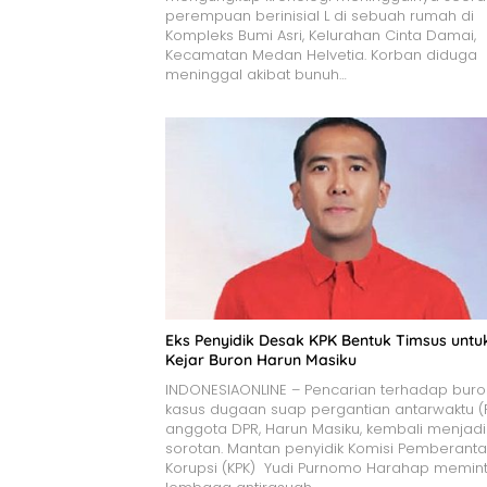
perempuan berinisial L di sebuah rumah di
Kompleks Bumi Asri, Kelurahan Cinta Damai,
Kecamatan Medan Helvetia. Korban diduga
meninggal akibat bunuh…
Eks Penyidik Desak KPK Bentuk Timsus untu
Kejar Buron Harun Masiku
INDONESIAONLINE – Pencarian terhadap bur
kasus dugaan suap pergantian antarwaktu 
anggota DPR, Harun Masiku, kembali menjadi
sorotan. Mantan penyidik Komisi Pemberant
Korupsi (KPK) Yudi Purnomo Harahap memin