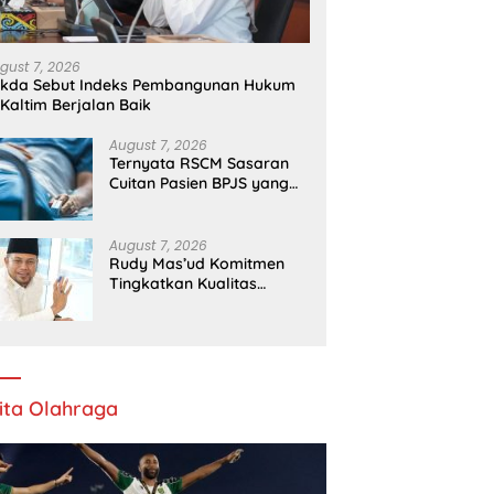
gust 7, 2026
ekda Sebut Indeks Pembangunan Hukum
 Kaltim Berjalan Baik
August 7, 2026
Ternyata RSCM Sasaran
Cuitan Pasien BPJS yang
Dihina Sejumlah Dokter
August 7, 2026
Rudy Mas’ud Komitmen
Tingkatkan Kualitas
Pelayanan Publik di Kaltim
ita Olahraga