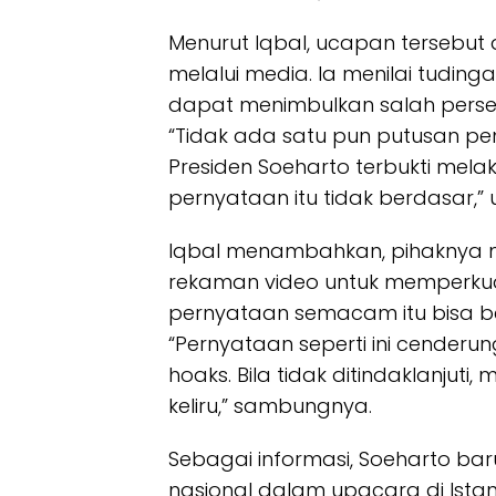
Menurut Iqbal, ucapan tersebut d
melalui media. Ia menilai tuding
dapat menimbulkan salah persep
“Tidak ada satu pun putusan 
Presiden Soeharto terbukti mel
pernyataan itu tidak berdasar,” 
Iqbal menambahkan, pihaknya m
rekaman video untuk memperkuat a
pernyataan semacam itu bisa b
“Pernyataan seperti ini cender
hoaks. Bila tidak ditindaklanjut
keliru,” sambungnya.
Sebagai informasi, Soeharto ba
nasional dalam upacara di Istana