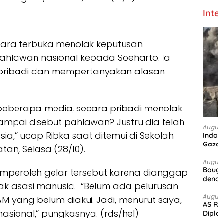
Int
ecara terbuka menolak keputusan
ahlawan nasional kepada Soeharto. Ia
pribadi dan mempertanyakan alasan
eberapa media, secara pribadi menolak
ampai disebut pahlawan? Justru dia telah
Augu
a,” ucap Ribka saat ditemui di Sekolah
Indo
Gaz
tan, Selasa (28/10).
Augu
Boug
memperoleh gelar tersebut karena dianggap
deng
ak asasi manusia. “Belum ada pelurusan
Augu
M yang belum diakui. Jadi, menurut saya,
AS R
asional,” pungkasnya. (rds/hel)
Dipl