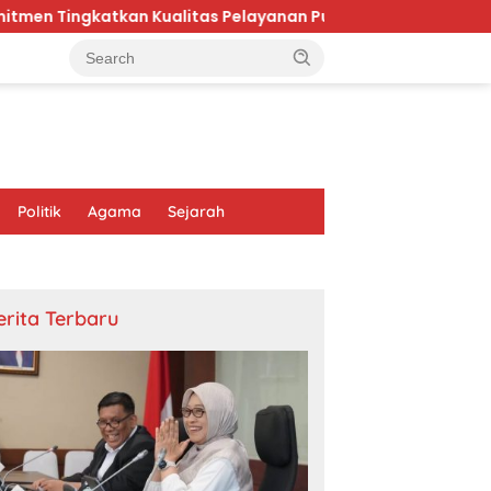
Kualitas Pelayanan Publik di Kaltim
Karhutla Bromo
Politik
Agama
Sejarah
erita Terbaru