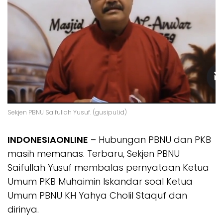
Sekjen PBNU Saifullah Yusuf. (gusipul.id)
INDONESIAONLINE
– Hubungan PBNU dan PKB
masih memanas. Terbaru, Sekjen PBNU
Saifullah Yusuf membalas pernyataan Ketua
Umum PKB Muhaimin Iskandar soal Ketua
Umum PBNU KH Yahya Cholil Staquf dan
dirinya.