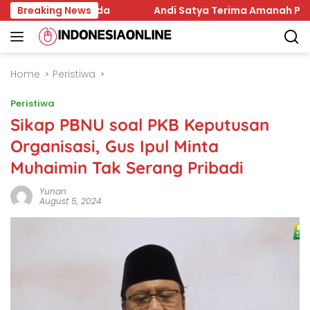
Skip
ada Samarinda
Breaking News
Andi Satya Terima Amanah Pimpin Gol
to
content
Home
Peristiwa
Peristiwa
Sikap PBNU soal PKB Keputusan
Organisasi, Gus Ipul Minta
Muhaimin Tak Serang Pribadi
Yunan
August 5, 2024