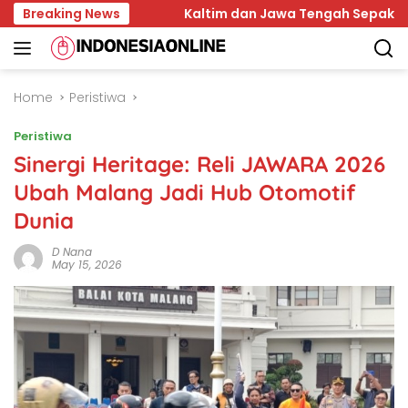
Skip
a Baru
Breaking News
Kaltim dan Jawa Tengah Sepakati Kerja Sa
to
content
Home
Peristiwa
Peristiwa
Sinergi Heritage: Reli JAWARA 2026
Ubah Malang Jadi Hub Otomotif
Dunia
D Nana
May 15, 2026