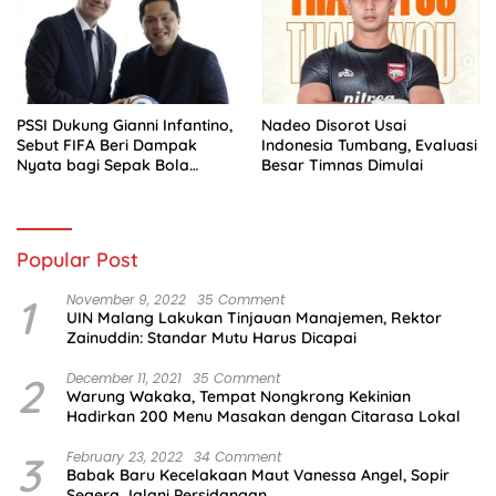
PSSI Dukung Gianni Infantino,
Nadeo Disorot Usai
Sebut FIFA Beri Dampak
Indonesia Tumbang, Evaluasi
Nyata bagi Sepak Bola
Besar Timnas Dimulai
Indonesia
Popular Post
1
November 9, 2022
35 Comment
UIN Malang Lakukan Tinjauan Manajemen, Rektor
Zainuddin: Standar Mutu Harus Dicapai
2
December 11, 2021
35 Comment
Warung Wakaka, Tempat Nongkrong Kekinian
Hadirkan 200 Menu Masakan dengan Citarasa Lokal
3
February 23, 2022
34 Comment
Babak Baru Kecelakaan Maut Vanessa Angel, Sopir
Segera Jalani Persidangan