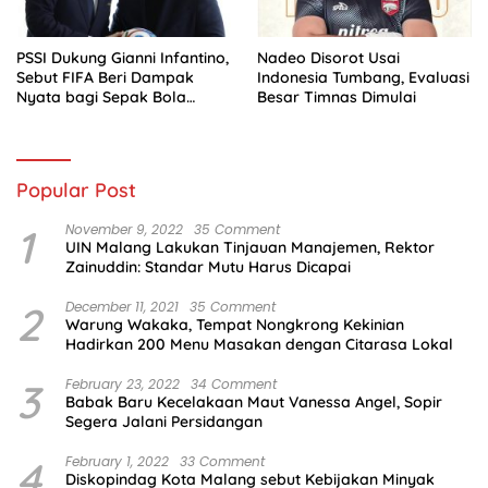
PSSI Dukung Gianni Infantino,
Nadeo Disorot Usai
Sebut FIFA Beri Dampak
Indonesia Tumbang, Evaluasi
Nyata bagi Sepak Bola
Besar Timnas Dimulai
Indonesia
Popular Post
1
November 9, 2022
35 Comment
UIN Malang Lakukan Tinjauan Manajemen, Rektor
Zainuddin: Standar Mutu Harus Dicapai
2
December 11, 2021
35 Comment
Warung Wakaka, Tempat Nongkrong Kekinian
Hadirkan 200 Menu Masakan dengan Citarasa Lokal
3
February 23, 2022
34 Comment
Babak Baru Kecelakaan Maut Vanessa Angel, Sopir
Segera Jalani Persidangan
4
February 1, 2022
33 Comment
Diskopindag Kota Malang sebut Kebijakan Minyak