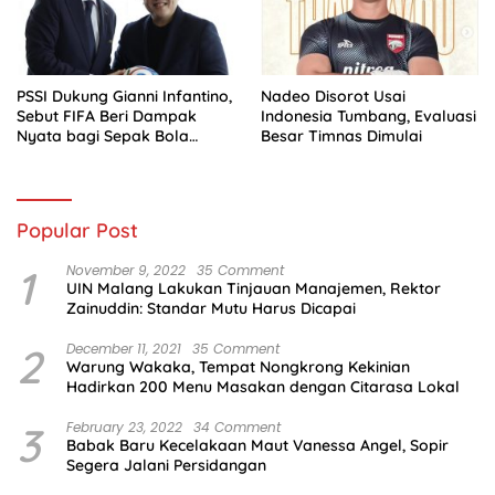
PSSI Dukung Gianni Infantino,
Nadeo Disorot Usai
Sebut FIFA Beri Dampak
Indonesia Tumbang, Evaluasi
Nyata bagi Sepak Bola
Besar Timnas Dimulai
Indonesia
Popular Post
1
November 9, 2022
35 Comment
UIN Malang Lakukan Tinjauan Manajemen, Rektor
Zainuddin: Standar Mutu Harus Dicapai
2
December 11, 2021
35 Comment
Warung Wakaka, Tempat Nongkrong Kekinian
Hadirkan 200 Menu Masakan dengan Citarasa Lokal
3
February 23, 2022
34 Comment
Babak Baru Kecelakaan Maut Vanessa Angel, Sopir
Segera Jalani Persidangan