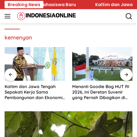
Skip
n Karakter Mahasiswa Baru
Breaking News
Kaltim dan Jawa Tenga
to
content
kemenyan
Kaltim dan Jawa Tengah
Menanti Goodie Bag HUT RI
Sepakati Kerja Sama
2026, Ini Deretan Suvenir
Pembangunan dan Ekonomi
yang Pernah Dibagikan di
Daerah
Istana