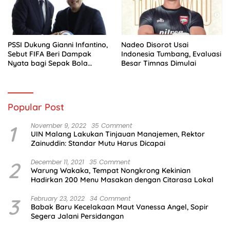
PSSI Dukung Gianni Infantino,
Nadeo Disorot Usai
Sebut FIFA Beri Dampak
Indonesia Tumbang, Evaluasi
Nyata bagi Sepak Bola
Besar Timnas Dimulai
Indonesia
Popular Post
1
November 9, 2022
35 Comment
UIN Malang Lakukan Tinjauan Manajemen, Rektor
Zainuddin: Standar Mutu Harus Dicapai
2
December 11, 2021
35 Comment
Warung Wakaka, Tempat Nongkrong Kekinian
Hadirkan 200 Menu Masakan dengan Citarasa Lokal
3
February 23, 2022
34 Comment
Babak Baru Kecelakaan Maut Vanessa Angel, Sopir
Segera Jalani Persidangan