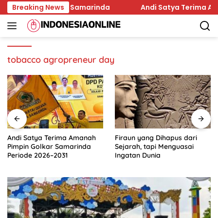
Skip
b Maju Pilkada Samarinda
Breaking News
Andi Satya Terima Amanah
to
content
tobacco agropreneur day
Andi Satya Terima Amanah
Firaun yang Dihapus dari
Pimpin Golkar Samarinda
Sejarah, tapi Menguasai
Periode 2026–2031
Ingatan Dunia