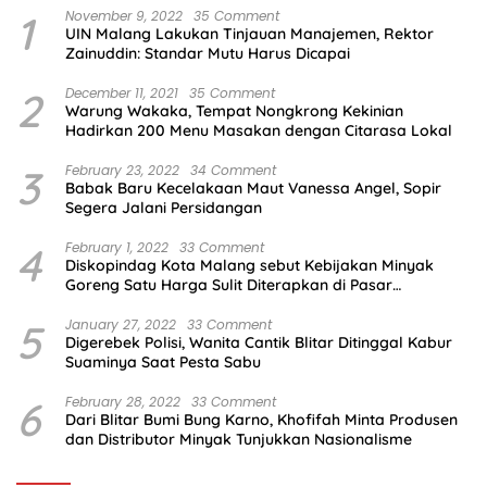
1
November 9, 2022
35 Comment
UIN Malang Lakukan Tinjauan Manajemen, Rektor
Zainuddin: Standar Mutu Harus Dicapai
2
December 11, 2021
35 Comment
Warung Wakaka, Tempat Nongkrong Kekinian
Hadirkan 200 Menu Masakan dengan Citarasa Lokal
3
February 23, 2022
34 Comment
Babak Baru Kecelakaan Maut Vanessa Angel, Sopir
Segera Jalani Persidangan
4
February 1, 2022
33 Comment
Diskopindag Kota Malang sebut Kebijakan Minyak
Goreng Satu Harga Sulit Diterapkan di Pasar
Tradisional
5
January 27, 2022
33 Comment
Digerebek Polisi, Wanita Cantik Blitar Ditinggal Kabur
Suaminya Saat Pesta Sabu
6
February 28, 2022
33 Comment
Dari Blitar Bumi Bung Karno, Khofifah Minta Produsen
dan Distributor Minyak Tunjukkan Nasionalisme