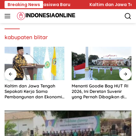
Skip
Karakter Mahasiswa Baru
Breaking News
Kaltim dan Jawa Tengah S
to
content
kabupaten blitar
Kaltim dan Jawa Tengah
Menanti Goodie Bag HUT RI
Sepakati Kerja Sama
2026, Ini Deretan Suvenir
Pembangunan dan Ekonomi
yang Pernah Dibagikan di
Daerah
Istana