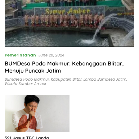
Pemerintahan
June 28, 2024
BUMDesa Podo Makmur: Kebanggaan Blitar,
Menuju Puncak Jatim
Bumdesa Podo Makmur
,
Kabupaten Blitar
,
Lomba Bumdesa Jatim
,
Wisata Sumber Amber
591 Kasus TBC Landa