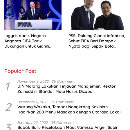
Inggris dan 4 Negara
PSSI Dukung Gianni Infantino,
Anggota FIFA Tarik
Sebut FIFA Beri Dampak
Dukungan untuk Gianni
Nyata bagi Sepak Bola
Infantino
Indonesia
Popular Post
1
November 9, 2022
35 Comment
UIN Malang Lakukan Tinjauan Manajemen, Rektor
Zainuddin: Standar Mutu Harus Dicapai
2
December 11, 2021
35 Comment
Warung Wakaka, Tempat Nongkrong Kekinian
Hadirkan 200 Menu Masakan dengan Citarasa Lokal
3
February 23, 2022
34 Comment
Babak Baru Kecelakaan Maut Vanessa Angel, Sopir