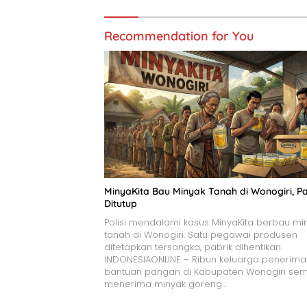
Recommendation for You
MinyaKita Bau Minyak Tanah di Wonogiri, Pa
Ditutup
Polisi mendalami kasus MinyaKita berbau mi
tanah di Wonogiri. Satu pegawai produsen
ditetapkan tersangka, pabrik dihentikan.
INDONESIAONLINE – Ribun keluarga penerima
bantuan pangan di Kabupaten Wonogiri se
menerima minyak goreng…