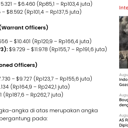
5.321 – $6.460 (Rp85,1 – Rp103,4 juta)
Int
 – $8.592 (Rp101,4 – Rp137,5 juta)
(Warrant Officers)
56 – $10.401 (Rp120,9 – Rp166,4 juta)
3):
$9.729 – $11.978 (Rp155,7 – Rp191,6 juta)
oned Officers)
Augu
.730 – $9.727 (Rp123,7 – Rp155,6 juta)
Indo
Gaz
.134 (Rp164,9 – Rp242,1 juta)
1 (Rp187,6 – Rp262,7 juta)
Augu
Boug
deng
ngka-angka di atas merupakan angka
Augu
 bergantung pada:
AS R
Dipl