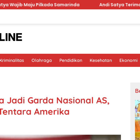
kada Samarinda
Andi Satya Terima Amanah Pimpin Go
riminalitas
Olahraga
Pendidikan
Kesehatan
Ekonomi
B
a Jadi Garda Nasional AS,
 Tentara Amerika