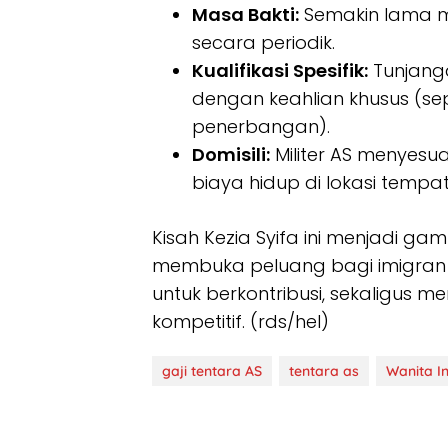
Masa Bakti:
Semakin lama me
secara periodik.
Kualifikasi Spesifik:
Tunjang
dengan keahlian khusus (sep
penerbangan).
Domisili:
Militer AS menyes
biaya hidup di lokasi tempa
​Kisah Kezia Syifa ini menjadi g
membuka peluang bagi imigran
untuk berkontribusi, sekaligus 
kompetitif. (rds/hel)
gaji tentara AS
tentara as
Wanita In