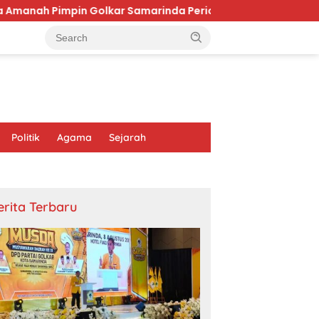
lkar Samarinda Periode 2026–2031
Firaun yang Dihap
Politik
Agama
Sejarah
erita Terbaru