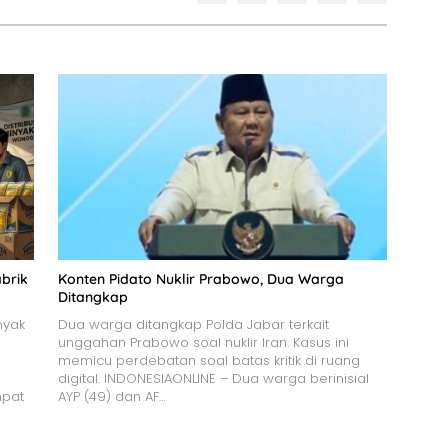
brik
Konten Pidato Nuklir Prabowo, Dua Warga
Ditangkap
nyak
Dua warga ditangkap Polda Jabar terkait
unggahan Prabowo soal nuklir Iran. Kasus ini
memicu perdebatan soal batas kritik di ruang
digital. INDONESIAONLINE – Dua warga berinisial
mpat
AYP (49) dan AF…