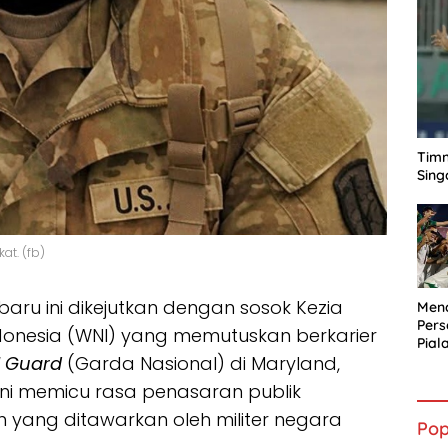
Timn
Sing
at. (fb)
baru ini dikejutkan dengan sosok Kezia
Mena
Per
donesia (WNI) yang memutuskan berkarier
Pial
l Guard
(Garda Nasional) di Maryland,
 ini memicu rasa penasaran publik
 yang ditawarkan oleh militer negara
Pop