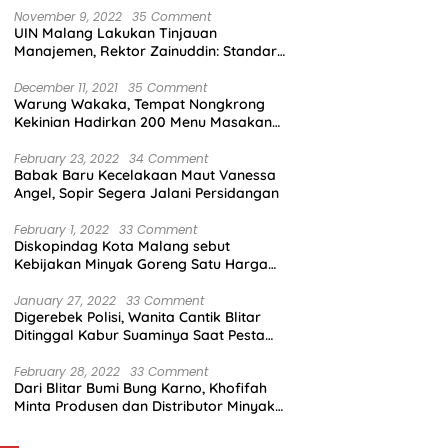
November 9, 2022
35 Comment
UIN Malang Lakukan Tinjauan
Manajemen, Rektor Zainuddin: Standar
Mutu Harus Dicapai
December 11, 2021
35 Comment
Warung Wakaka, Tempat Nongkrong
Kekinian Hadirkan 200 Menu Masakan
dengan Citarasa Lokal
February 23, 2022
34 Comment
Babak Baru Kecelakaan Maut Vanessa
Angel, Sopir Segera Jalani Persidangan
February 1, 2022
33 Comment
Diskopindag Kota Malang sebut
Kebijakan Minyak Goreng Satu Harga
Sulit Diterapkan di Pasar Tradisional
January 27, 2022
33 Comment
Digerebek Polisi, Wanita Cantik Blitar
Ditinggal Kabur Suaminya Saat Pesta
Sabu
February 28, 2022
33 Comment
Dari Blitar Bumi Bung Karno, Khofifah
Minta Produsen dan Distributor Minyak
Tunjukkan Nasionalisme