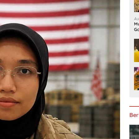
Au
Mu
Go
Ber