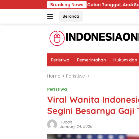
Skip
Terpilih karena Calon Tunggal, Andi Satya Wajib Maju Pil
Breaking News
to
content
Beranda
Peristiwa
Pemerintahan
Hukum dan K
Home
Peristiwa
Peristiwa
Viral Wanita Indonesi
Segini Besarnya Gaji
Yunan
January 24, 2026