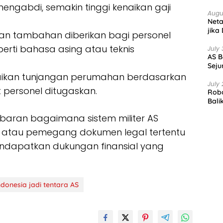
ngabdi, semakin tinggi kenaikan gaji
Augu
Net
jika
an tambahan diberikan bagi personel
erti bahasa asing atau teknis
July 
AS B
Seju
uaikan tunjangan perumahan berdasarkan
July 
t personel ditugaskan.
Robo
Bali
ambaran bagaimana sistem militer AS
 atau pemegang dokumen legal tertentu
mendapatkan dukungan finansial yang
donesia jadi tentara AS