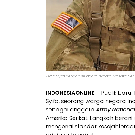
Kezia Syifa dengan seragam tentara Amerika Serik
INDONESIAONLINE
– Publik baru-
Syifa, seorang warga negara In
sebagai anggota
Army Nationa
Amerika Serikat. Langkah berani
mengenai standar kesejahteraan
adidaya tersebut.