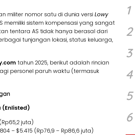
1
militer nomor satu di dunia versi
Lowy
AS memiliki sistem kompensasi yang sangat
2
an tentara AS tidak hanya berasal dari
berbagai tunjangan lokasi, status keluarga,
3
y.com
tahun 2025, berikut adalah rincian
4
agi personel paruh waktu (termasuk
5
ngan
 (Enlisted)
6
(Rp65,2 juta)
804 – $5.415 (Rp76,9 – Rp86,6 juta)