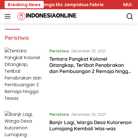
Skip
 sebagai Karumga Eks Jampidsus Febrie
Breaking News
MUI: Haram P
to
content
Peristiwa
Peristiwa
December 25, 2021
Tentara Pangkat Kolonel
Ditangkap, Terlibat Penabrakan
dan Pembuangan 2 Remaja hingga
Tewas
Peristiwa
December 25, 2021
Banjir Lagi, Warga Desa Kutorenon
Lumajang Kembali Was-was