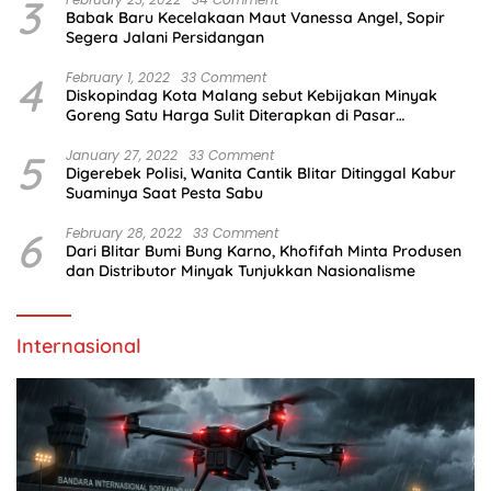
3
Babak Baru Kecelakaan Maut Vanessa Angel, Sopir
Segera Jalani Persidangan
4
February 1, 2022
33 Comment
Diskopindag Kota Malang sebut Kebijakan Minyak
Goreng Satu Harga Sulit Diterapkan di Pasar
Tradisional
5
January 27, 2022
33 Comment
Digerebek Polisi, Wanita Cantik Blitar Ditinggal Kabur
Suaminya Saat Pesta Sabu
6
February 28, 2022
33 Comment
Dari Blitar Bumi Bung Karno, Khofifah Minta Produsen
dan Distributor Minyak Tunjukkan Nasionalisme
Internasional