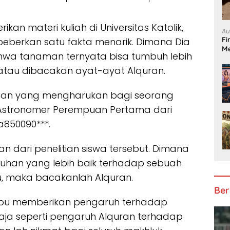
an materi kuliah di Universitas Katolik,
Au
Fi
berkan satu fakta menarik. Dimana Dia
Me
bahwa tanaman ternyata bisa tumbuh lebih
atau dibacakan ayat-ayat Alquran.
litian yang mengharukan bagi seorang
 Astronomer Perempuan Pertama dari
ha850090***.
 dari penelitian siswa tersebut. Dimana
uhan yang lebih baik terhadap sebuah
, maka bacakanlah Alquran.
Ber
u memberikan pengaruh terhadap
a seperti pengaruh Alquran terhadap