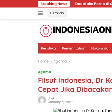
Skip
guasai Ingatan Dunia
Breaking News
Deepfake Porno di Solo, Trau
to
content
Beranda
Peristiwa
Pemerintahan
Hukum dan K
Home
Agama
Agama
Filsuf Indonesia, Dr
Cepat Jika Dibacaka
Alek
January 8, 2023