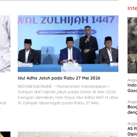
Int
Idul Adha Jatuh pada Rabu 27 Mei 2026
Augu
Indo
INDONESIAONLINE – Pemerintah menetapkan 1
Gaz
Zulhijah 1447 Hijriah jatuh pada Senin 18 Mei 2026.
Dengan demikian, Hari Raya Idul Adha 1447 H atau
Augu
kat
10 Zulhijah diperingati pada Rabu 27 Mei…
Boug
t
deng
Augu
AS R
Dipl