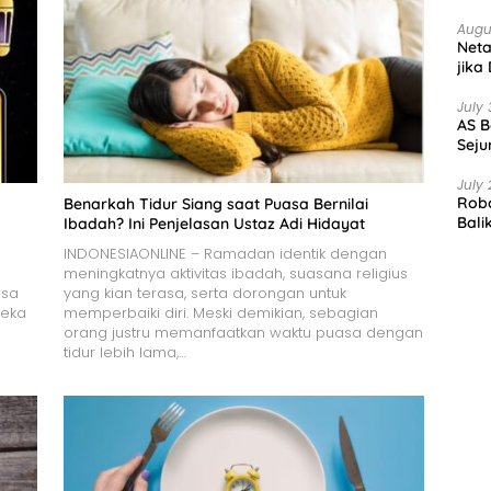
Augu
Net
jika
July 
AS B
Seju
July 
Robo
Benarkah Tidur Siang saat Puasa Bernilai
Bali
Ibadah? Ini Penjelasan Ustaz Adi Hidayat
INDONESIAONLINE – Ramadan identik dengan
meningkatnya aktivitas ibadah, suasana religius
asa
yang kian terasa, serta dorongan untuk
reka
memperbaiki diri. Meski demikian, sebagian
orang justru memanfaatkan waktu puasa dengan
tidur lebih lama,…