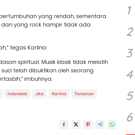
1
 pertumbuhan yang rendah, sementara
, dan yang rock hampir tidak ada
2
tah,” tegas Karlina.
3
an spiritual. Musik klasik tidak melatih
 suci telah dibuktikan oleh seorang
4
tasbih,” imbuhnya.
5
Indonesia
Jika
Karlina
Tanaman
6