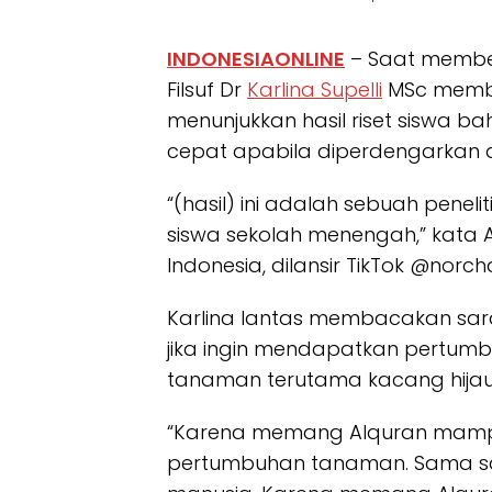
INDONESIAONLINE
– Saat memberik
Filsuf Dr
Karlina Supelli
MSc membe
menunjukkan hasil riset siswa 
cepat apabila diperdengarkan 
“(hasil) ini adalah sebuah pene
siswa sekolah menengah,” kata
Indonesia, dilansir TikTok @norc
Karlina lantas membacakan saran
jika ingin mendapatkan pertumb
tanaman terutama kacang hijau
“Karena memang Alquran mamp
pertumbuhan tanaman. Sama saj