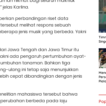
n lah nikmat bagi seluruh makhluk
jelas Karlina.
eberkan perbandingan riset data
ersebut melihat respons sebuah
berapa jenis musik yang berbeda. Yakni
Timn
Sing
 dari Jawa Tengah dan Jawa Timur itu
 Yakni ada pengaruh pertumbuhan ayat-
ertumbuhan tanaman. Bahkan tiga
ng-ulang ini tetap saja menunjukkan
Mena
lebih cepat dibandingkan dengan jenis
Per
Pial
enelitian mahasiswa tersebut bahwa
 perubahan berbeda pada laju
Pop