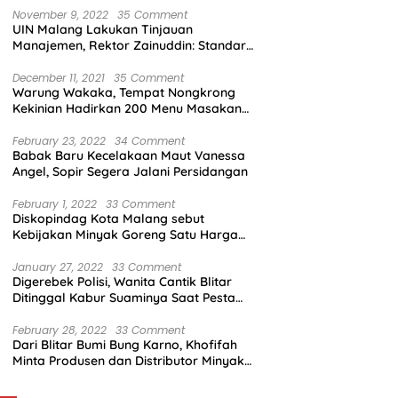
November 9, 2022
35 Comment
UIN Malang Lakukan Tinjauan
Manajemen, Rektor Zainuddin: Standar
Mutu Harus Dicapai
December 11, 2021
35 Comment
Warung Wakaka, Tempat Nongkrong
Kekinian Hadirkan 200 Menu Masakan
dengan Citarasa Lokal
February 23, 2022
34 Comment
Babak Baru Kecelakaan Maut Vanessa
Angel, Sopir Segera Jalani Persidangan
February 1, 2022
33 Comment
Diskopindag Kota Malang sebut
Kebijakan Minyak Goreng Satu Harga
Sulit Diterapkan di Pasar Tradisional
January 27, 2022
33 Comment
Digerebek Polisi, Wanita Cantik Blitar
Ditinggal Kabur Suaminya Saat Pesta
Sabu
February 28, 2022
33 Comment
Dari Blitar Bumi Bung Karno, Khofifah
Minta Produsen dan Distributor Minyak
Tunjukkan Nasionalisme