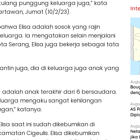
 tulang punggung keluarga juga,” kata
Int
tawan, Jumat (10/2/23).
bahwa Elisa adalah sosok yang rajin
eluarga. Ia mengatakan selain menjalani
ota Serang, Elisa juga bekerja sebagai tata
gantin juga, dia di keluarga juga anak yang
Augu
Boug
a adalah anak terakhir dari 6 bersaudara.
deng
keluarga mengaku sangat kehilangan
Augu
ngan,” katanya.
AS R
Dipl
lisa saat ini sudah dikebumikan di
Augu
Net
matan Cigeulis. Elisa dikebumikan
jika