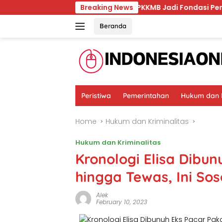
Skip
Unmul Tegaskan PKKMB Jadi Fondasi Pembentukan Kara
Breaking News
to
content
Beranda
Peristiwa
Pemerintahan
Hukum dan K
Home
Hukum dan Kriminalitas
Hukum dan Kriminalitas
Kronologi Elisa Dibun
hingga Tewas, Ini So
Alek
February 10, 2023