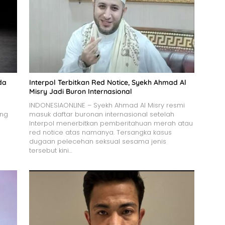
da
Interpol Terbitkan Red Notice, Syekh Ahmad Al
Misry Jadi Buron Internasional
INDONESIAONLINE – Syekh Ahmad Al Misry resmi
ang
masuk daftar buronan internasional setelah
Interpol menerbitkan pemberitahuan merah atau
red notice atas namanya. Tersangka kasus
dugaan pelecehan seksual sesama jenis
tersebut kini…