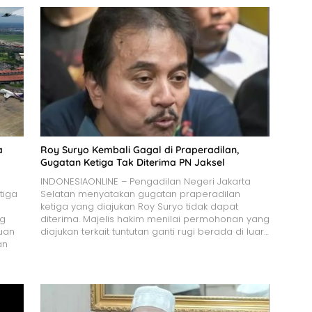
a
Roy Suryo Kembali Gagal di Praperadilan,
Gugatan Ketiga Tak Diterima PN Jaksel
INDONESIAONLINE – Pengadilan Negeri Jakarta
tiga
Selatan menyatakan gugatan praperadilan
ketiga yang diajukan Roy Suryo tidak dapat
ng
diterima. Majelis hakim menilai permohonan yang
uan
diajukan terkait tuntutan ganti rugi berada di luar…
an