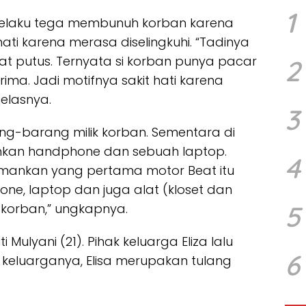
1
 pelaku tega membunuh korban karena
hati karena merasa diselingkuhi. “Tadinya
t putus. Ternyata si korban punya pacar
2
rima. Jadi motifnya sakit hati karena
jelasnya.
3
ang-barang milik korban. Sementara di
nkan handphone dan sebuah laptop.
4
amankan yang pertama motor Beat itu
ne, laptop dan juga alat (kloset dan
5
korban,” ungkapnya.
 Mulyani (21). Pihak keluarga Eliza lalu
6
keluarganya, Elisa merupakan tulang