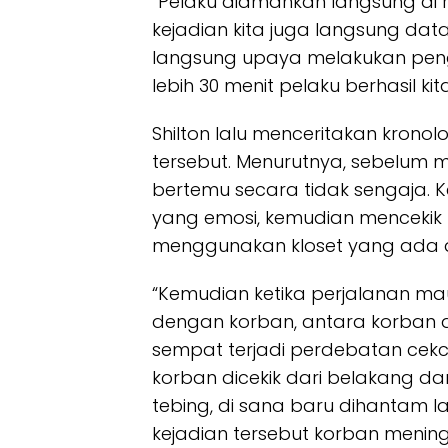
“Pelaku diamankan langsung di r
kejadian kita juga langsung data
langsung upaya melakukan penge
lebih 30 menit pelaku berhasil k
Shilton lalu menceritakan kron
tersebut. Menurutnya, sebelum 
bertemu secara tidak sengaja. K
yang emosi, kemudian menceki
menggunakan kloset yang ada di 
“Kemudian ketika perjalanan m
dengan korban, antara korban da
sempat terjadi perdebatan cek
korban dicekik dari belakang dan
tebing, di sana baru dihantam l
kejadian tersebut korban mening