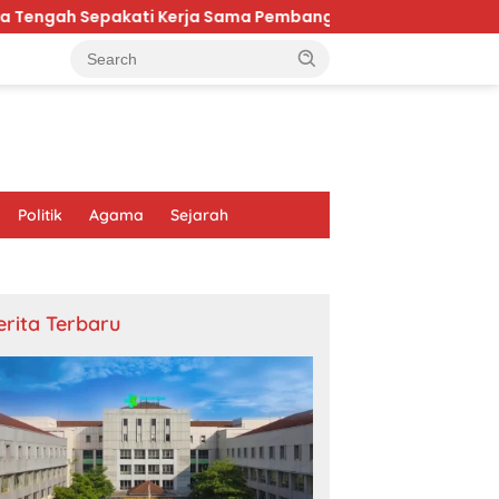
kati Kerja Sama Pembangunan dan Ekonomi Daerah
M
Politik
Agama
Sejarah
erita Terbaru