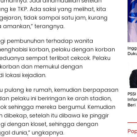
umahnya. Jadi alhamdulillah setelah
ng ke TKP. Ada saksi yang melihat, kita
jaran, tidak sampai satu jam, kurang
ita amankan,” terangnya.
ologi pembunuhan terhadap wanita
Ingg
menghabisi korban, pelaku dengan korban
Duku
eduanya sempat terlibat cekcok. Pelaku
k korban dan memukul dengan
lokasi kejadian.
au pulang ke rumah, kemudian berpapasan
PSSI
n pelaku ini beriringan ke arah stadion,
Infa
Ber
cok sehingga mereka bergumul. Kemudian
bagi
 dibekap, setelah itu dibawa ke pinggir
Indo
agi dengan kloset, sehingga dengan
Pop
gal dunia,” ungkapnya.