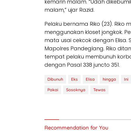
kemarin malam. “Udah dikebumik
malam,” ujar Razid.
Pelaku bernama Riko (23). Riko 
menggunakan kloset jongkok. P
mata usai cekcok dengan Elisa. 
Mapolres Pandeglang. Riko dita
tempat pelaku membunuh korban.
dengan Pasal 338 juncto 351.
Dibunuh
Eks
Elisa
hingga
Ini
Pakai
Sosoknya
Tewas
Recommendation for You