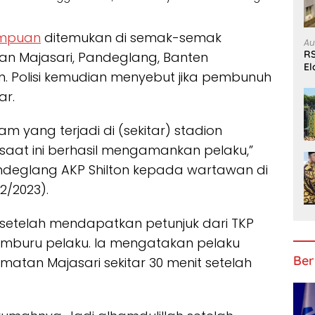
empuan
ditemukan di semak-semak
Au
RS
 Majasari, Pandeglang, Banten
El
Polisi kemudian menyebut jika pembunuh
B
ar.
 yang terjadi di (sekitar) stadion
saat ini berhasil mengamankan pelaku,”
ndeglang AKP Shilton kepada wartawan di
2/2023).
n setelah mendapatkan petunjuk dari TKP
emburu pelaku. Ia mengatakan pelaku
Ber
atan Majasari sekitar 30 menit setelah