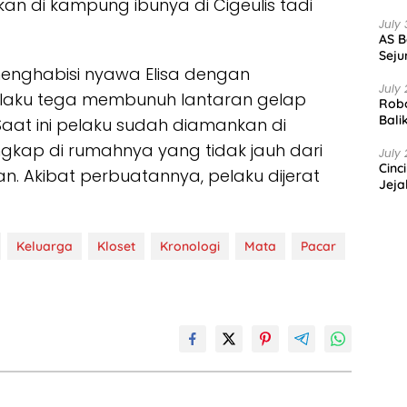
an di kampung ibunya di Cigeulis tadi
July 
AS B
Seju
menghabisi nyawa Elisa dengan
July 
elaku tega membunuh lantaran gelap
Robo
Bali
Saat ini pelaku sudah diamankan di
ngkap di rumahnya yang tidak jauh dari
July 
Cinc
 Akibat perbuatannya, pelaku dijerat
Jeja
Keluarga
Kloset
Kronologi
Mata
Pacar