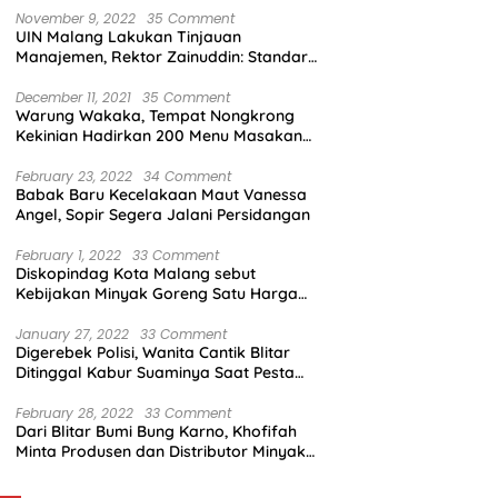
November 9, 2022
35 Comment
UIN Malang Lakukan Tinjauan
Manajemen, Rektor Zainuddin: Standar
Mutu Harus Dicapai
December 11, 2021
35 Comment
Warung Wakaka, Tempat Nongkrong
Kekinian Hadirkan 200 Menu Masakan
dengan Citarasa Lokal
February 23, 2022
34 Comment
Babak Baru Kecelakaan Maut Vanessa
Angel, Sopir Segera Jalani Persidangan
February 1, 2022
33 Comment
Diskopindag Kota Malang sebut
Kebijakan Minyak Goreng Satu Harga
Sulit Diterapkan di Pasar Tradisional
January 27, 2022
33 Comment
Digerebek Polisi, Wanita Cantik Blitar
Ditinggal Kabur Suaminya Saat Pesta
Sabu
February 28, 2022
33 Comment
Dari Blitar Bumi Bung Karno, Khofifah
Minta Produsen dan Distributor Minyak
Tunjukkan Nasionalisme