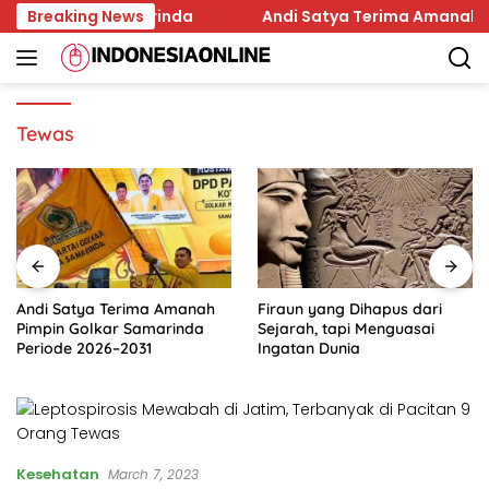
Skip
 Pilkada Samarinda
Breaking News
Andi Satya Terima Amanah Pimpin
to
content
Tewas
Andi Satya Terima Amanah
Firaun yang Dihapus dari
Pimpin Golkar Samarinda
Sejarah, tapi Menguasai
Periode 2026–2031
Ingatan Dunia
Kesehatan
March 7, 2023