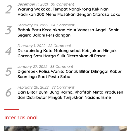
2
December 11, 2021
35 Comment
Warung Wakaka, Tempat Nongkrong Kekinian
Hadirkan 200 Menu Masakan dengan Citarasa Lokal
3
February 23, 2022
34 Comment
Babak Baru Kecelakaan Maut Vanessa Angel, Sopir
Segera Jalani Persidangan
4
February 1, 2022
33 Comment
Diskopindag Kota Malang sebut Kebijakan Minyak
Goreng Satu Harga Sulit Diterapkan di Pasar
Tradisional
5
January 27, 2022
33 Comment
Digerebek Polisi, Wanita Cantik Blitar Ditinggal Kabur
Suaminya Saat Pesta Sabu
6
February 28, 2022
33 Comment
Dari Blitar Bumi Bung Karno, Khofifah Minta Produsen
dan Distributor Minyak Tunjukkan Nasionalisme
Internasional