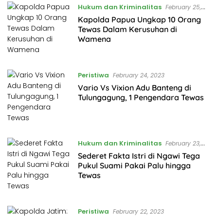
Hukum dan Kriminalitas
February 25,
2023
Kapolda Papua Ungkap 10 Orang
Tewas Dalam Kerusuhan di
Wamena
Peristiwa
February 24, 2023
Vario Vs Vixion Adu Banteng di
Tulungagung, 1 Pengendara Tewas
Hukum dan Kriminalitas
February 23,
2023
Sederet Fakta Istri di Ngawi Tega
Pukul Suami Pakai Palu hingga
Tewas
Peristiwa
February 22, 2023