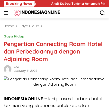
Skip
da Samarinda
Breaking News
Andi Satya Terima Amanah Pimpin Golka
to
content
Home
Gaya Hidup
Gaya Hidup
Pengertian Connecting Room Hotel
dan Perbedaannya dengan
Adjoining Room
Alek
January 6, 2023
INDONESIAONLINE
– Kini proses berburu hotel
kekinian yang ekonomis untuk kegiatan