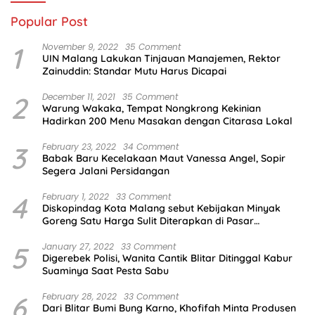
Popular Post
1
November 9, 2022
35 Comment
UIN Malang Lakukan Tinjauan Manajemen, Rektor
Zainuddin: Standar Mutu Harus Dicapai
2
December 11, 2021
35 Comment
Warung Wakaka, Tempat Nongkrong Kekinian
Hadirkan 200 Menu Masakan dengan Citarasa Lokal
3
February 23, 2022
34 Comment
Babak Baru Kecelakaan Maut Vanessa Angel, Sopir
Segera Jalani Persidangan
4
February 1, 2022
33 Comment
Diskopindag Kota Malang sebut Kebijakan Minyak
Goreng Satu Harga Sulit Diterapkan di Pasar
Tradisional
5
January 27, 2022
33 Comment
Digerebek Polisi, Wanita Cantik Blitar Ditinggal Kabur
Suaminya Saat Pesta Sabu
6
February 28, 2022
33 Comment
Dari Blitar Bumi Bung Karno, Khofifah Minta Produsen