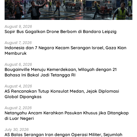
August 9, 2026
Sopir Bus Gagalkan Drone Berbom di Bandara Leipzig
August 7, 2026
Indonesia dan 7 Negara Kecam Serangan Israel, Gaza Kian
Memburuk
August 6, 2026
Bougainville Menuju Kemerdekaan, Wilayah dengan 21
Bahasa Ini Bakal Jadi Tetangga RI
August 4, 2026
AS Rencanakan Tutup Konsulat Medan, Jejak Diplomasi
Global Dipangkas
August 2, 2026
Netanyahu Ancam Kerahkan Pasukan Khusus jika Ditangkap
di Luar Negeri
July 30, 2026
AS Balas Serangan Iran dengan Operasi Militer, Sejumlah