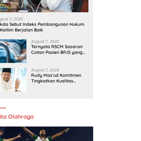
gust 7, 2026
ekda Sebut Indeks Pembangunan Hukum
 Kaltim Berjalan Baik
August 7, 2026
Ternyata RSCM Sasaran
Cuitan Pasien BPJS yang
Dihina Sejumlah Dokter
August 7, 2026
Rudy Mas’ud Komitmen
Tingkatkan Kualitas
Pelayanan Publik di Kaltim
ita Olahraga