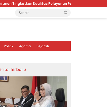
Kualitas Pelayanan Publik di Kaltim
Karhutla Bromo
Politik
Agama
Sejarah
erita Terbaru