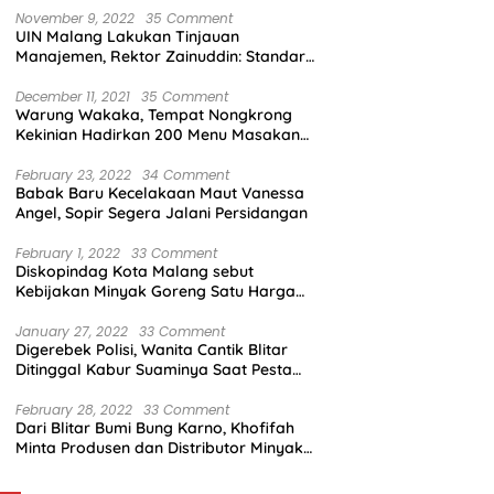
November 9, 2022
35 Comment
UIN Malang Lakukan Tinjauan
Manajemen, Rektor Zainuddin: Standar
Mutu Harus Dicapai
December 11, 2021
35 Comment
Warung Wakaka, Tempat Nongkrong
Kekinian Hadirkan 200 Menu Masakan
dengan Citarasa Lokal
February 23, 2022
34 Comment
Babak Baru Kecelakaan Maut Vanessa
Angel, Sopir Segera Jalani Persidangan
February 1, 2022
33 Comment
Diskopindag Kota Malang sebut
Kebijakan Minyak Goreng Satu Harga
Sulit Diterapkan di Pasar Tradisional
January 27, 2022
33 Comment
Digerebek Polisi, Wanita Cantik Blitar
Ditinggal Kabur Suaminya Saat Pesta
Sabu
February 28, 2022
33 Comment
Dari Blitar Bumi Bung Karno, Khofifah
Minta Produsen dan Distributor Minyak
Tunjukkan Nasionalisme