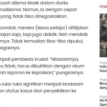
buah dilema klasik dalam dunia
Int
 tradisional. Namun, ia dengan cepat
ng tidak bisa dinegosiasikan.
 pondok, mereka (siswa pelajar) dititipkan
jari saja, tapi juga dididik. Nah mendidik
nnya. Tidak kemudian tiba-tiba dipukul,
 tegasnya.
menjadi pembeda krusial. “Masalahnya,
Augu
 tidak, harus dibuktikan dengan visum
Indo
Gaz
 laporan ke kepolisian,” pungkasnya.
Augu
 luka-luka signifikan menjadi landasan
Boug
deng
n status kasus dari penyelidikan ke
Augu
AS R
Dipl