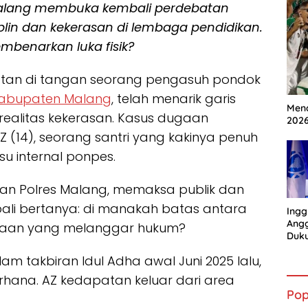
Malang membuka kembali perdebatan
iplin dan kekerasan di lembaga pendidikan.
mbenarkan luka fisik?
tan di tangan seorang pengasuh pondok
abupaten Malang
, telah menarik garis
Mena
realitas kekerasan. Kasus dugaan
202
(14), seorang santri yang kakinya penuh
isu internal ponpes.
dikan Polres Malang, memaksa publik dan
ali bertanya: di manakah batas antara
Ingg
Angg
ayaan yang melanggar hukum?
Duk
Gian
lam takbiran Idul Adha awal Juni 2025 lalu,
hana. AZ kedapatan keluar dari area
Pop