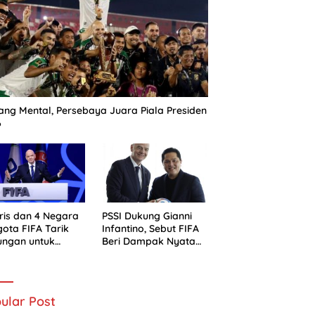
ng Mental, Persebaya Juara Piala Presiden
6
ris dan 4 Negara
PSSI Dukung Gianni
ota FIFA Tarik
Infantino, Sebut FIFA
ungan untuk
Beri Dampak Nyata
ni Infantino
bagi Sepak Bola
Indonesia
ular Post