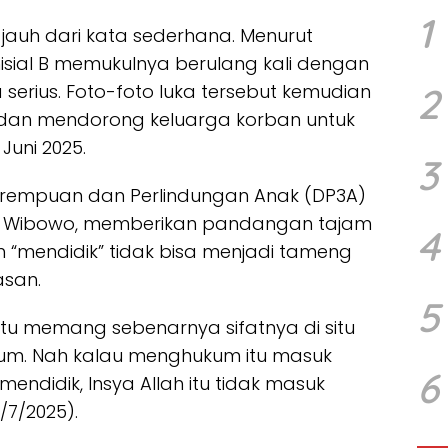
1
jauh dari kata sederhana. Menurut
isial B memukulnya berulang kali dengan
2
erius. Foto-foto luka tersebut kemudian
 dan mendorong keluarga korban untuk
uni 2025.
3
rempuan dan Perlindungan Anak (DP3A)
ti Wibowo, memberikan pandangan tajam
4
lih “mendidik” tidak bisa menjadi tameng
asan.
5
tu memang sebenarnya sifatnya di situ
um. Nah kalau menghukum itu masuk
6
mendidik, Insya Allah itu tidak masuk
/7/2025).