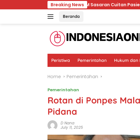
Skip
Ternyata RSCM Sasaran Cuitan Pasien BPJS yang Dihi
Breaking News
to
content
Beranda
Peristiwa
Pemerintahan
Hukum dan K
Home
Pemerintahan
Pemerintahan
Rotan di Ponpes Malan
Pidana
D Nana
July 11, 2025