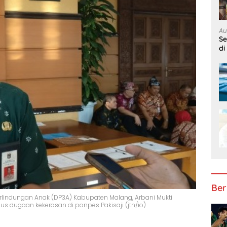
Au
S
di
Ber
indungan Anak (DP3A) Kabupaten Malang, Arbani Mukti
s dugaan kekerasan di ponpes Pakisaji (jtn/io)