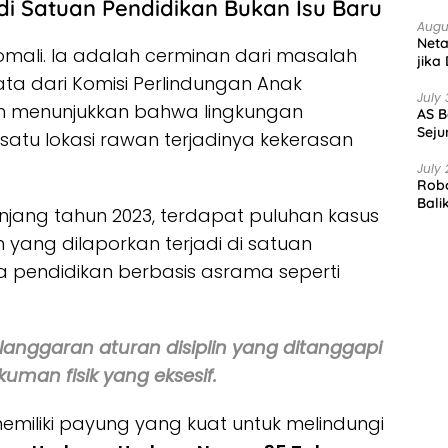
di Satuan Pendidikan Bukan Isu Baru
Augu
Net
omali. Ia adalah cerminan dari masalah
jika
ata dari Komisi Perlindungan Anak
July 
ten menunjukkan bahwa lingkungan
AS B
Seju
satu lokasi rawan terjadinya kekerasan
July 
Robo
Bali
njang tahun 2023, terdapat puluhan kasus
 yang dilaporkan terjadi di satuan
a pendidikan berbasis asrama seperti
elanggaran aturan disiplin yang ditanggapi
uman fisik yang eksesif.
emiliki payung yang kuat untuk melindungi