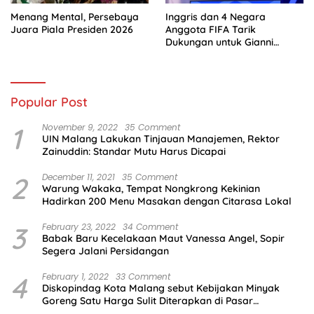
Menang Mental, Persebaya
Inggris dan 4 Negara
Juara Piala Presiden 2026
Anggota FIFA Tarik
Dukungan untuk Gianni
Infantino
Popular Post
1
November 9, 2022
35 Comment
UIN Malang Lakukan Tinjauan Manajemen, Rektor
Zainuddin: Standar Mutu Harus Dicapai
2
December 11, 2021
35 Comment
Warung Wakaka, Tempat Nongkrong Kekinian
Hadirkan 200 Menu Masakan dengan Citarasa Lokal
3
February 23, 2022
34 Comment
Babak Baru Kecelakaan Maut Vanessa Angel, Sopir
Segera Jalani Persidangan
4
February 1, 2022
33 Comment
Diskopindag Kota Malang sebut Kebijakan Minyak
Goreng Satu Harga Sulit Diterapkan di Pasar
Tradisional