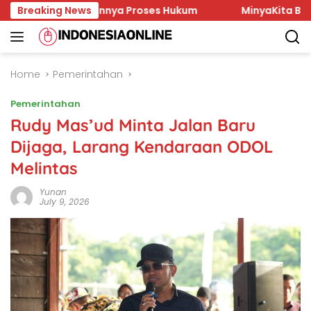
Skip
an dan Lambannya Proses Hukum
Breaking News
MinyaKita Bau Minyak
to
content
Home
Pemerintahan
Pemerintahan
Rudy Mas’ud Minta Jalan Baru
Dijaga, Larang Kendaraan ODOL
Melintas
Yunan
July 9, 2026