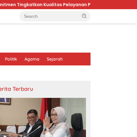
ualitas Pelayanan Publik di Kaltim
Karhutla Bromo
Politik
Agama
Sejarah
erita Terbaru