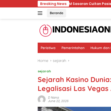
Skip
Ternyata RSCM Sasaran Cuitan Pasien BPJS yang Dihin
Breaking News
to
content
Beranda
Peristiwa
Pemerintahan
Hukum dan K
Home
sejarah
sejarah
Sejarah Kasino Dunia:
Legalisasi Las Vegas
D Nana
June 22, 2026