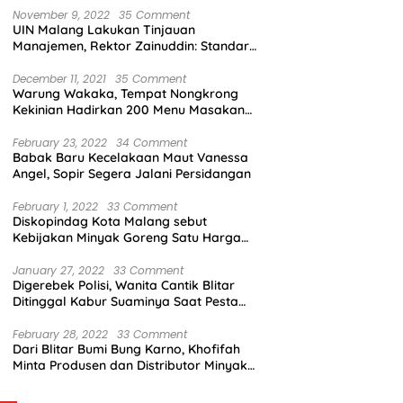
November 9, 2022
35 Comment
UIN Malang Lakukan Tinjauan
Manajemen, Rektor Zainuddin: Standar
Mutu Harus Dicapai
December 11, 2021
35 Comment
Warung Wakaka, Tempat Nongkrong
Kekinian Hadirkan 200 Menu Masakan
dengan Citarasa Lokal
February 23, 2022
34 Comment
Babak Baru Kecelakaan Maut Vanessa
Angel, Sopir Segera Jalani Persidangan
February 1, 2022
33 Comment
Diskopindag Kota Malang sebut
Kebijakan Minyak Goreng Satu Harga
Sulit Diterapkan di Pasar Tradisional
January 27, 2022
33 Comment
Digerebek Polisi, Wanita Cantik Blitar
Ditinggal Kabur Suaminya Saat Pesta
Sabu
February 28, 2022
33 Comment
Dari Blitar Bumi Bung Karno, Khofifah
Minta Produsen dan Distributor Minyak
Tunjukkan Nasionalisme