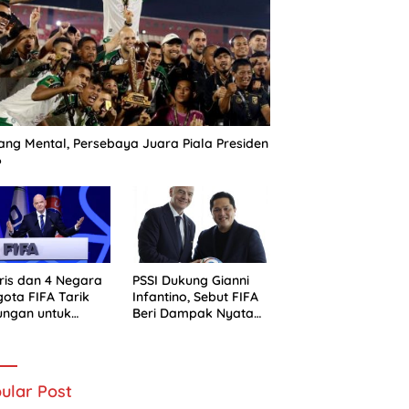
ng Mental, Persebaya Juara Piala Presiden
6
ris dan 4 Negara
PSSI Dukung Gianni
ota FIFA Tarik
Infantino, Sebut FIFA
ungan untuk
Beri Dampak Nyata
ni Infantino
bagi Sepak Bola
Indonesia
ular Post