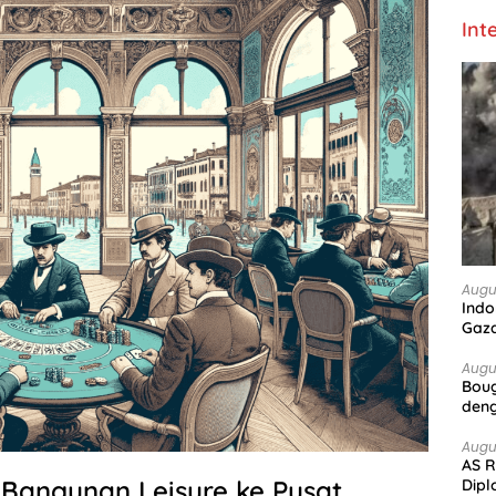
Int
Augu
Indo
Gaz
Augu
Boug
deng
Augu
AS R
ri Bangunan Leisure ke Pusat
Dipl