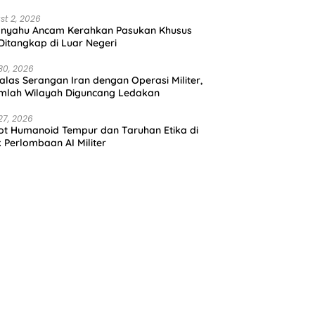
st 2, 2026
anyahu Ancam Kerahkan Pasukan Khusus
 Ditangkap di Luar Negeri
30, 2026
alas Serangan Iran dengan Operasi Militer,
mlah Wilayah Diguncang Ledakan
27, 2026
t Humanoid Tempur dan Taruhan Etika di
k Perlombaan AI Militer