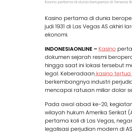
Kasino pertama di dunia beroperasi di Venesia Ita
Kasino pertama di dunia beroperas
judi 1931 di Las Vegas AS akhiri 
ekonomi.
INDONESIAONLINE –
Kasino
perta
dokumen sejarah resmi beroperas
hingga saat ini lokasi tersebut
legal. Keberadaan
kasino tertua
berkembangnya industri perjudian
mencapai ratusan miliar dolar s
Pada awal abad ke-20, kegiatan 
wilayah hukum Amerika Serikat (A
pertama kali di Las Vegas, neg
legalisasi perjudian modern di AS