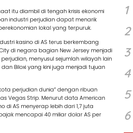
1
t itu diambil di tengah krisis ekonomi
an industri perjudian dapat menarik
2
rekonomian lokal yang terpuruk.
industri kasino di AS terus berkembang
3
 City di negara bagian New Jersey menjadi
erjudian, menyusul sejumlah wilayah lain
, dan Biloxi yang kini juga menjadi tujuan
4
bu kota perjudian dunia” dengan ribuan
5
Las Vegas Strip. Menurut data American
no di AS menyerap lebih dari 1,7 juta
6
pajak mencapai 40 miliar dolar AS per