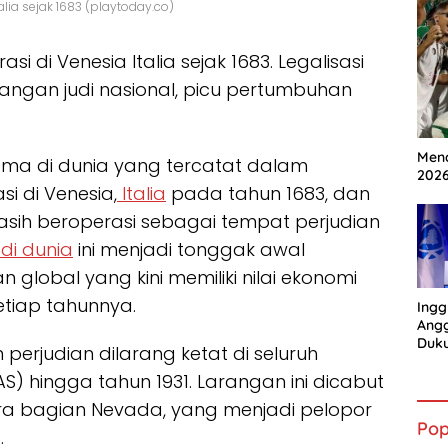
lia sejak 1683 (playtoday.co)
i di Venesia Italia sejak 1683. Legalisasi
larangan judi nasional, picu pertumbuhan
Mena
ma di dunia yang tercatat dalam
202
i di Venesia,
Italia
pada tahun 1683, dan
 masih beroperasi sebagai tempat perjudian
 di dunia
ini menjadi tonggak awal
 global yang kini memiliki nilai ekonomi
etiap tahunnya.
Ingg
Angg
Duk
perjudian dilarang ketat di seluruh
Gian
S) hingga tahun 1931. Larangan ini dicabut
ara bagian Nevada, yang menjadi pelopor
Pop
.