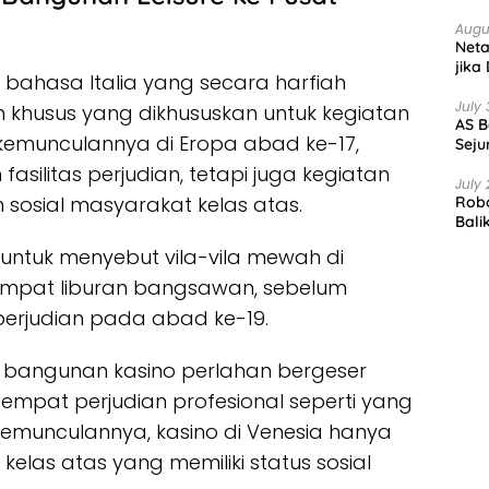
Augu
Net
jika
ri bahasa Italia yang secara harfiah
July 
khusus yang dikhususkan untuk kegiatan
AS B
emunculannya di Eropa abad ke-17,
Seju
asilitas perjudian, tetapi juga kegiatan
July 
 sosial masyarakat kelas atas.
Robo
Bali
 untuk menyebut vila-vila mewah di
tempat liburan bangsawan, sebelum
erjudian pada abad ke-19.
si bangunan kasino perlahan bergeser
tempat perjudian profesional seperti yang
e kemunculannya, kasino di Venesia hanya
las atas yang memiliki status sosial