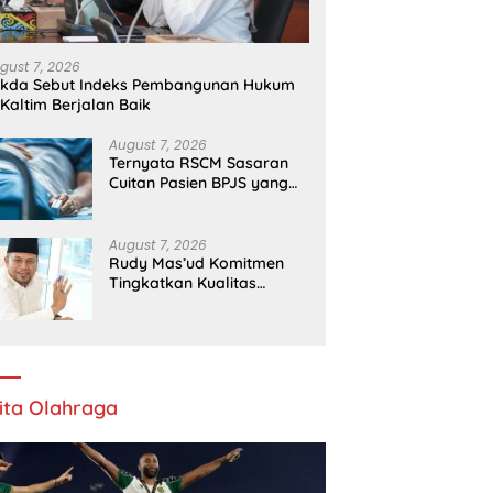
gust 7, 2026
ekda Sebut Indeks Pembangunan Hukum
 Kaltim Berjalan Baik
August 7, 2026
Ternyata RSCM Sasaran
Cuitan Pasien BPJS yang
Dihina Sejumlah Dokter
August 7, 2026
Rudy Mas’ud Komitmen
Tingkatkan Kualitas
Pelayanan Publik di Kaltim
ita Olahraga