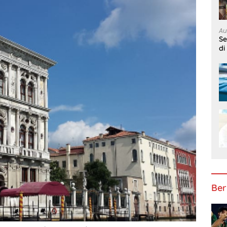
Au
S
di
Ber