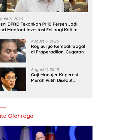
gust 6, 2026
sni DPRD Tekankan PI 10 Persen Jadi
nci Manfaat Investasi Eni bagi Kaltim
August 6, 2026
Roy Suryo Kembali Gagal
di Praperadilan, Gugatan
Ketiga Tak Diterima PN
Jaksel
August 6, 2026
Gaji Manajer Koperasi
Merah Putih Disebut
Tembus Rp16 Juta, Ini
Respons Menkeu Purbaya
ita Olahraga