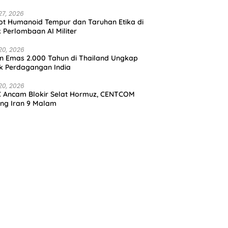
27, 2026
t Humanoid Tempur dan Taruhan Etika di
k Perlombaan AI Militer
20, 2026
in Emas 2.000 Tahun di Thailand Ungkap
k Perdagangan India
20, 2026
 Ancam Blokir Selat Hormuz, CENTCOM
ng Iran 9 Malam