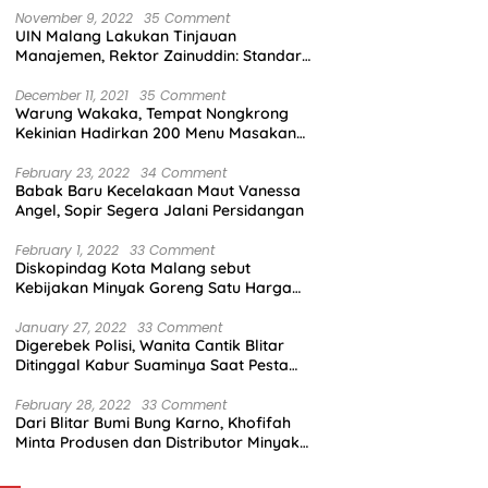
November 9, 2022
35 Comment
UIN Malang Lakukan Tinjauan
Manajemen, Rektor Zainuddin: Standar
Mutu Harus Dicapai
December 11, 2021
35 Comment
Warung Wakaka, Tempat Nongkrong
Kekinian Hadirkan 200 Menu Masakan
dengan Citarasa Lokal
February 23, 2022
34 Comment
Babak Baru Kecelakaan Maut Vanessa
Angel, Sopir Segera Jalani Persidangan
February 1, 2022
33 Comment
Diskopindag Kota Malang sebut
Kebijakan Minyak Goreng Satu Harga
Sulit Diterapkan di Pasar Tradisional
January 27, 2022
33 Comment
Digerebek Polisi, Wanita Cantik Blitar
Ditinggal Kabur Suaminya Saat Pesta
Sabu
February 28, 2022
33 Comment
Dari Blitar Bumi Bung Karno, Khofifah
Minta Produsen dan Distributor Minyak
Tunjukkan Nasionalisme