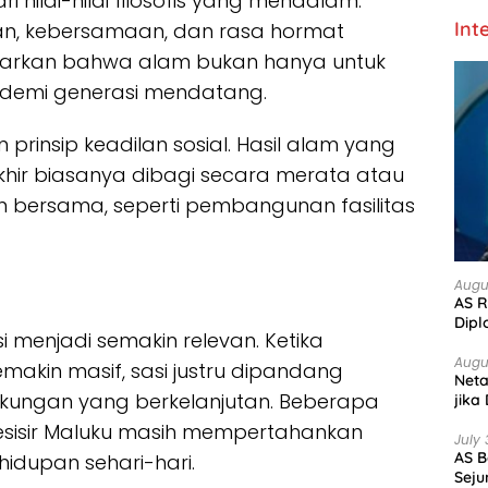
ri nilai-nilai filosofis yang mendalam.
Int
ran, kebersamaan, dan rasa hormat
jarkan bahwa alam bukan hanya untuk
ga demi generasi mendatang.
n prinsip keadilan sosial. Hasil alam yang
khir biasanya dibagi secara merata atau
 bersama, seperti pembangunan fasilitas
Augu
AS R
Dipl
si menjadi semakin relevan. Ketika
Augu
makin masif, sasi justru dipandang
Net
gkungan yang berkelanjutan. Beberapa
jika
esisir Maluku masih mempertahankan
July 
AS B
ehidupan sehari-hari.
Seju