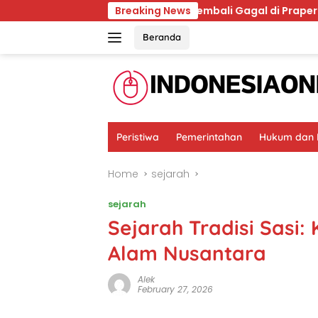
Skip
im
Roy Suryo Kembali Gagal di Praperadilan, Gugatan 
Breaking News
to
content
Beranda
Peristiwa
Pemerintahan
Hukum dan K
Home
sejarah
sejarah
Sejarah Tradisi Sasi:
Alam Nusantara
Alek
February 27, 2026