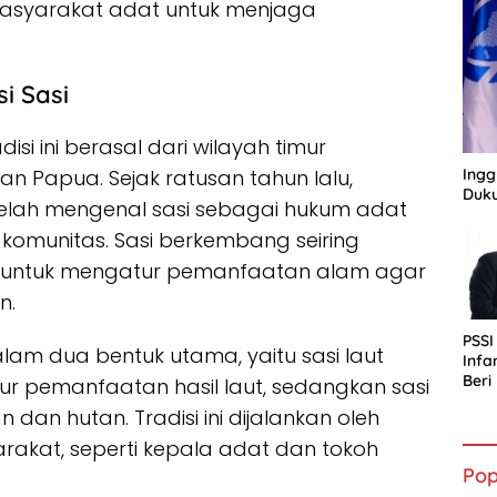
f masyarakat adat untuk menjaga
i Sasi
adisi ini berasal dari wilayah timur
Ingg
an Papua. Sejak ratusan tahun lalu,
Duku
 telah mengenal sasi sebagai hukum adat
komunitas. Sasi berkembang seiring
 untuk mengatur pemanfaatan alam agar
n.
PSSI
dalam dua bentuk utama, yaitu sasi laut
Infa
Ber
tur pemanfaatan hasil laut, sedangkan sasi
bagi
dan hutan. Tradisi ini dijalankan oleh
Indo
akat, seperti kepala adat dan tokoh
Pop