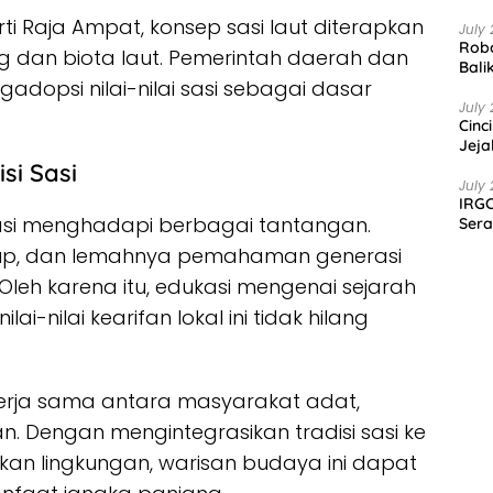
ti Raja Ampat, konsep sasi laut diterapkan
July 
Robo
g dan biota laut. Pemerintah daerah dan
Bali
adopsi nilai-nilai sasi sebagai dasar
July 
Cinc
Jeja
si Sasi
July 
IRGC
si sasi menghadapi berbagai tantangan.
Sera
idup, dan lemahnya pemahaman generasi
eh karena itu, edukasi mengenai sejarah
lai-nilai kearifan lokal ini tidak hilang
kerja sama antara masyarakat adat,
n. Dengan mengintegrasikan tradisi sasi ke
an lingkungan, warisan budaya ini dapat