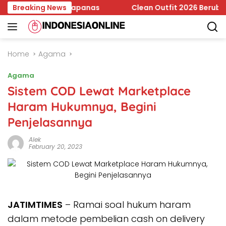
Skip
 Jadi Temuan Bapanas
Breaking News
Clean Outfit 2026 Berubah, Minim
to
content
Home
Agama
Agama
Sistem COD Lewat Marketplace
Haram Hukumnya, Begini
Penjelasannya
Alek
February 20, 2023
JATIMTIMES
– Ramai soal hukum haram
dalam metode pembelian cash on delivery