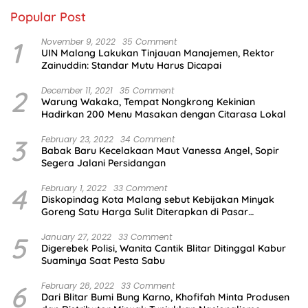
Popular Post
1
November 9, 2022
35 Comment
UIN Malang Lakukan Tinjauan Manajemen, Rektor
Zainuddin: Standar Mutu Harus Dicapai
2
December 11, 2021
35 Comment
Warung Wakaka, Tempat Nongkrong Kekinian
Hadirkan 200 Menu Masakan dengan Citarasa Lokal
3
February 23, 2022
34 Comment
Babak Baru Kecelakaan Maut Vanessa Angel, Sopir
Segera Jalani Persidangan
4
February 1, 2022
33 Comment
Diskopindag Kota Malang sebut Kebijakan Minyak
Goreng Satu Harga Sulit Diterapkan di Pasar
Tradisional
5
January 27, 2022
33 Comment
Digerebek Polisi, Wanita Cantik Blitar Ditinggal Kabur
Suaminya Saat Pesta Sabu
6
February 28, 2022
33 Comment
Dari Blitar Bumi Bung Karno, Khofifah Minta Produsen