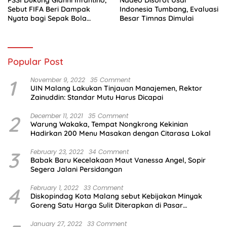
Sebut FIFA Beri Dampak
Indonesia Tumbang, Evaluasi
Nyata bagi Sepak Bola
Besar Timnas Dimulai
Indonesia
Popular Post
1
November 9, 2022
35 Comment
UIN Malang Lakukan Tinjauan Manajemen, Rektor
Zainuddin: Standar Mutu Harus Dicapai
2
December 11, 2021
35 Comment
Warung Wakaka, Tempat Nongkrong Kekinian
Hadirkan 200 Menu Masakan dengan Citarasa Lokal
3
February 23, 2022
34 Comment
Babak Baru Kecelakaan Maut Vanessa Angel, Sopir
Segera Jalani Persidangan
4
February 1, 2022
33 Comment
Diskopindag Kota Malang sebut Kebijakan Minyak
Goreng Satu Harga Sulit Diterapkan di Pasar
Tradisional
January 27, 2022
33 Comment