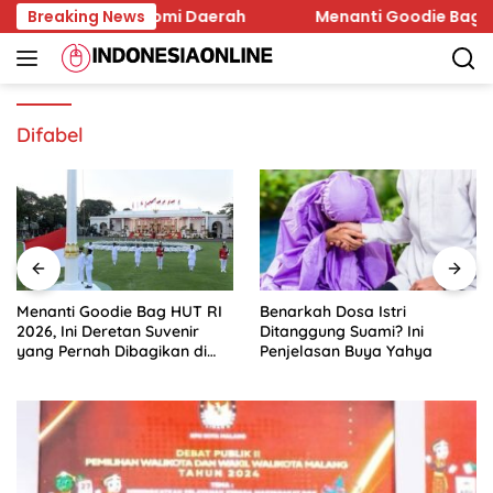
Skip
nan dan Ekonomi Daerah
Breaking News
Menanti Goodie Bag HUT RI 2
to
content
Difabel
Menanti Goodie Bag HUT RI
Benarkah Dosa Istri
2026, Ini Deretan Suvenir
Ditanggung Suami? Ini
yang Pernah Dibagikan di
Penjelasan Buya Yahya
Istana