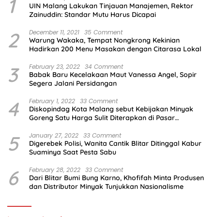
1
UIN Malang Lakukan Tinjauan Manajemen, Rektor
Zainuddin: Standar Mutu Harus Dicapai
2
December 11, 2021
35 Comment
Warung Wakaka, Tempat Nongkrong Kekinian
Hadirkan 200 Menu Masakan dengan Citarasa Lokal
3
February 23, 2022
34 Comment
Babak Baru Kecelakaan Maut Vanessa Angel, Sopir
Segera Jalani Persidangan
4
February 1, 2022
33 Comment
Diskopindag Kota Malang sebut Kebijakan Minyak
Goreng Satu Harga Sulit Diterapkan di Pasar
Tradisional
5
January 27, 2022
33 Comment
Digerebek Polisi, Wanita Cantik Blitar Ditinggal Kabur
Suaminya Saat Pesta Sabu
6
February 28, 2022
33 Comment
Dari Blitar Bumi Bung Karno, Khofifah Minta Produsen
dan Distributor Minyak Tunjukkan Nasionalisme