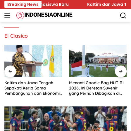
Skip
Karakter Mahasiswa Baru
Breaking News
Kaltim dan Jawa Tengah 
to
content
El Clasico
Kaltim dan Jawa Tengah
Menanti Goodie Bag HUT RI
Sepakati Kerja Sama
2026, Ini Deretan Suvenir
Pembangunan dan Ekonomi
yang Pernah Dibagikan di
Daerah
Istana