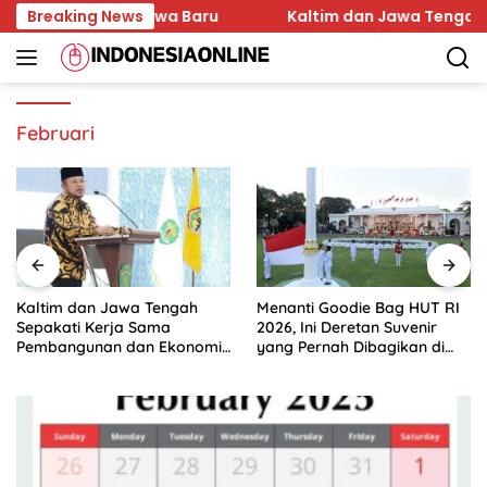
Skip
kter Mahasiswa Baru
Breaking News
Kaltim dan Jawa Tengah Sepa
to
content
Februari
Kaltim dan Jawa Tengah
Menanti Goodie Bag HUT RI
Sepakati Kerja Sama
2026, Ini Deretan Suvenir
Pembangunan dan Ekonomi
yang Pernah Dibagikan di
Daerah
Istana