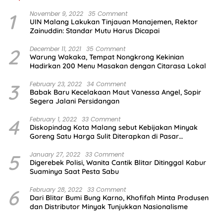
1
November 9, 2022
35 Comment
UIN Malang Lakukan Tinjauan Manajemen, Rektor
Zainuddin: Standar Mutu Harus Dicapai
2
December 11, 2021
35 Comment
Warung Wakaka, Tempat Nongkrong Kekinian
Hadirkan 200 Menu Masakan dengan Citarasa Lokal
3
February 23, 2022
34 Comment
Babak Baru Kecelakaan Maut Vanessa Angel, Sopir
Segera Jalani Persidangan
4
February 1, 2022
33 Comment
Diskopindag Kota Malang sebut Kebijakan Minyak
Goreng Satu Harga Sulit Diterapkan di Pasar
Tradisional
5
January 27, 2022
33 Comment
Digerebek Polisi, Wanita Cantik Blitar Ditinggal Kabur
Suaminya Saat Pesta Sabu
6
February 28, 2022
33 Comment
Dari Blitar Bumi Bung Karno, Khofifah Minta Produsen
dan Distributor Minyak Tunjukkan Nasionalisme