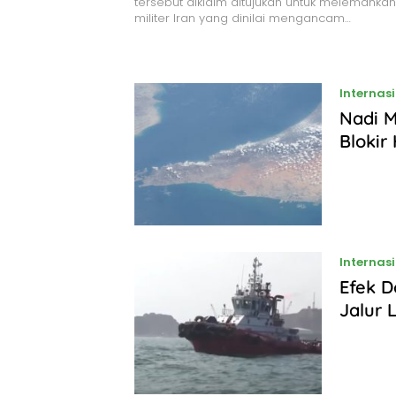
tersebut diklaim ditujukan untuk melemah
militer Iran yang dinilai mengancam…
Internas
Nadi M
Blokir
Internas
Efek D
Jalur 