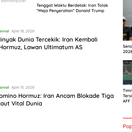
kan kemampuan
Tenggat Waktu Berdetak: Iran Tolak
“Meja Penyerahan” Donald Trump
ional
April 18, 2026
inyak Dunia Tercekik: Iran Kembali
 Hormuz, Lawan Ultimatum AS
Seno
2026
ional
April 15, 2026
Timn
omino Hormuz: Iran Ancam Blokade Tiga
Ters
AFF 
Laut Vital Dunia
Lolo
Pop