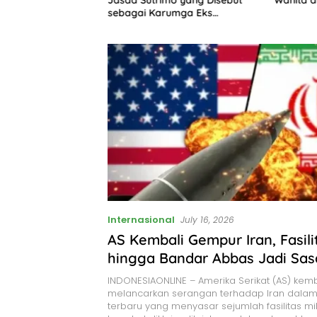
jer, Ini Syaratnya
sebagai Karumga Eks
Jampidsus Febrie
Internasional
July 16, 2026
AS Kembali Gempur Iran, Fasilit
hingga Bandar Abbas Jadi Sas
INDONESIAONLINE – Amerika Serikat (AS) kemb
melancarkan serangan terhadap Iran dala
terbaru yang menyasar sejumlah fasilitas mil