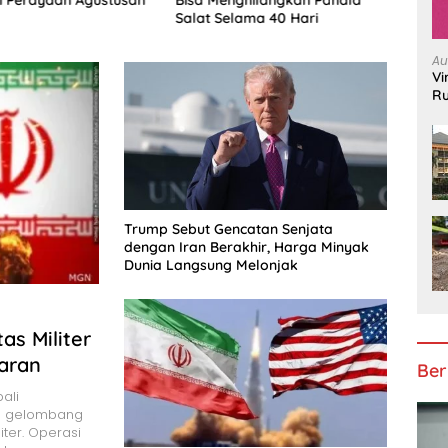
Wado
Salat Selama 40 Hari
Lahir
Au
Vi
Run
Di
Trump Sebut Gencatan Senjata
dengan Iran Berakhir, Harga Minyak
Dunia Langsung Melonjak
as Militer
aran
Ber
ali
m gelombang
iter. Operasi