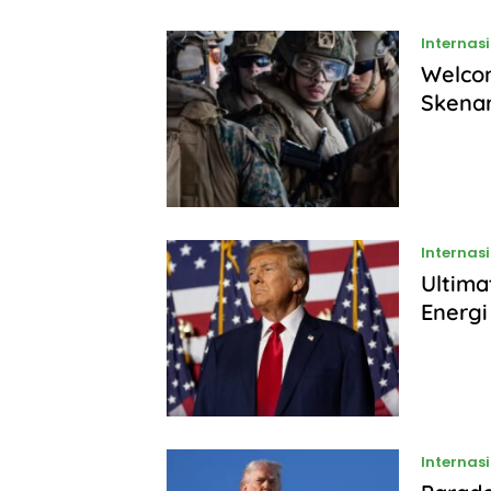
Internas
Welcom
Skenar
Internas
Ultima
Energi
Internas