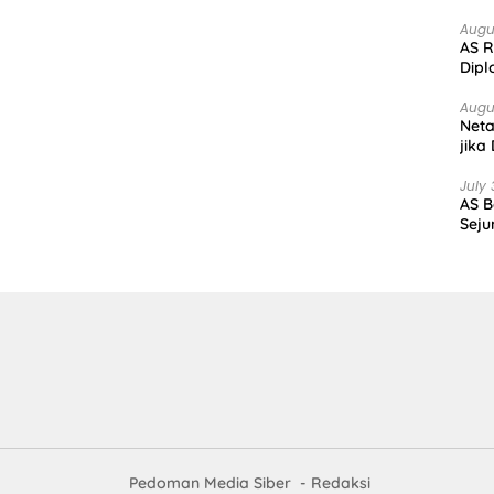
Augu
AS R
Dipl
Augu
Net
jika
July 
AS B
Seju
Pedoman Media Siber
Redaksi