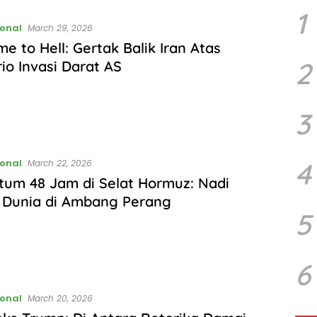
1
ional
March 29, 2026
e to Hell: Gertak Balik Iran Atas
2
io Invasi Darat AS
3
ional
4
March 22, 2026
tum 48 Jam di Selat Hormuz: Nadi
 Dunia di Ambang Perang
5
6
ional
March 20, 2026