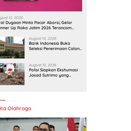
kai Cup I 2026, Dorong
Pertanyakan Biaya
K
nya Atlet Berprestasi
Transportasi
In
gust 10, 2026
ral Dugaan Minta Pacar Aborsi, Gelar
ner Up Raka Jatim 2026 Terancam
cabut
August 10, 2026
Bank Indonesia Buka
Seleksi Penerimaan Calon
Pegawai Asisten Manajer,
Ini Syaratnya
August 10, 2026
Polisi Siapkan Ekshumasi
Jasad Sutrimo yang
Disebut sebagai Karumga
Eks Jampidsus Febrie
ita Olahraga