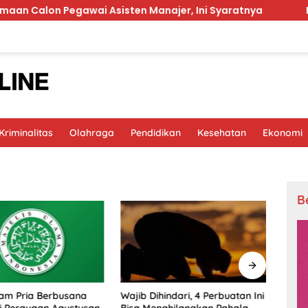
Pegawai Asisten Manajer, Ini Syaratnya
Polisi Siapk
riminalitas
Olahraga
Pendidikan
Kesehatan
Ekonomi
B
am Pria Berbusana
Wajib Dihindari, 4 Perbuatan Ini
Seno 
i Perayaan Agustusan
Bisa Menghilangkan Pahala