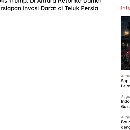
ks Trump: Di Antara Retorika Damai
rsiapan Invasi Darat di Teluk Persia
Int
Augu
Sopi
Leip
Augu
Indo
Gaz
Augu
Boug
deng