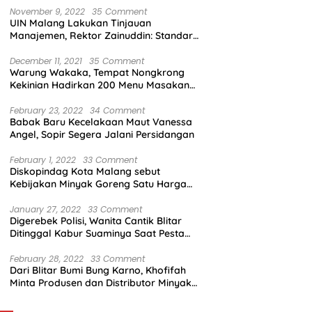
November 9, 2022
35 Comment
UIN Malang Lakukan Tinjauan
Manajemen, Rektor Zainuddin: Standar
Mutu Harus Dicapai
December 11, 2021
35 Comment
Warung Wakaka, Tempat Nongkrong
Kekinian Hadirkan 200 Menu Masakan
dengan Citarasa Lokal
February 23, 2022
34 Comment
Babak Baru Kecelakaan Maut Vanessa
Angel, Sopir Segera Jalani Persidangan
February 1, 2022
33 Comment
Diskopindag Kota Malang sebut
Kebijakan Minyak Goreng Satu Harga
Sulit Diterapkan di Pasar Tradisional
January 27, 2022
33 Comment
Digerebek Polisi, Wanita Cantik Blitar
Ditinggal Kabur Suaminya Saat Pesta
Sabu
February 28, 2022
33 Comment
Dari Blitar Bumi Bung Karno, Khofifah
Minta Produsen dan Distributor Minyak
Tunjukkan Nasionalisme