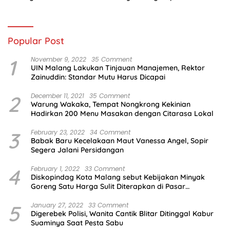
Infantino
Indonesia
Popular Post
1
November 9, 2022
35 Comment
UIN Malang Lakukan Tinjauan Manajemen, Rektor
Zainuddin: Standar Mutu Harus Dicapai
2
December 11, 2021
35 Comment
Warung Wakaka, Tempat Nongkrong Kekinian
Hadirkan 200 Menu Masakan dengan Citarasa Lokal
3
February 23, 2022
34 Comment
Babak Baru Kecelakaan Maut Vanessa Angel, Sopir
Segera Jalani Persidangan
4
February 1, 2022
33 Comment
Diskopindag Kota Malang sebut Kebijakan Minyak
Goreng Satu Harga Sulit Diterapkan di Pasar
Tradisional
5
January 27, 2022
33 Comment
Digerebek Polisi, Wanita Cantik Blitar Ditinggal Kabur
Suaminya Saat Pesta Sabu