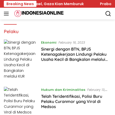
Skip
m Serangan Israel, Gaza Kian Memburuk
Breaking News
Prabowo Sor
to
content
Pelaku
Ekonomi
February 16, 2023
Sinergi dengan BTN, BPJS
Ketenagakerjaan Lindungi Pelaku
Usaha Kecil di Bangkalan melalui
KUR
Hukum dan Kriminalitas
February 13,
2023
Telah Teridentifikasi, Polisi Buru
Pelaku Curanmor yang Viral di
Medsos