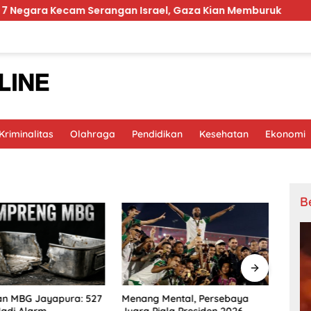
a Kecam Serangan Israel, Gaza Kian Memburuk
Prabo
riminalitas
Olahraga
Pendidikan
Kesehatan
Ekonomi
B
an MBG Jayapura: 527
Hina 
Menang Mental, Persebaya
adi Alarm
Dipec