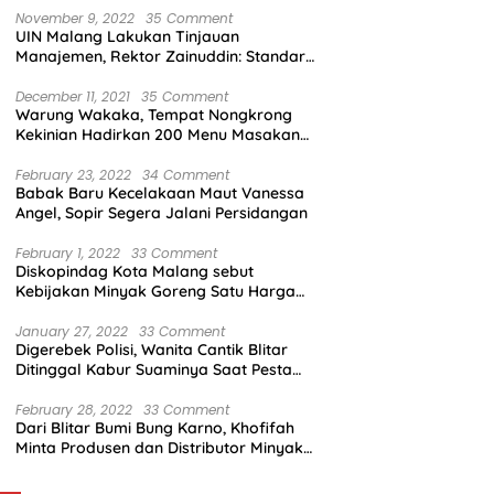
November 9, 2022
35 Comment
UIN Malang Lakukan Tinjauan
Manajemen, Rektor Zainuddin: Standar
Mutu Harus Dicapai
December 11, 2021
35 Comment
Warung Wakaka, Tempat Nongkrong
Kekinian Hadirkan 200 Menu Masakan
dengan Citarasa Lokal
February 23, 2022
34 Comment
Babak Baru Kecelakaan Maut Vanessa
Angel, Sopir Segera Jalani Persidangan
February 1, 2022
33 Comment
Diskopindag Kota Malang sebut
Kebijakan Minyak Goreng Satu Harga
Sulit Diterapkan di Pasar Tradisional
January 27, 2022
33 Comment
Digerebek Polisi, Wanita Cantik Blitar
Ditinggal Kabur Suaminya Saat Pesta
Sabu
February 28, 2022
33 Comment
Dari Blitar Bumi Bung Karno, Khofifah
Minta Produsen dan Distributor Minyak
Tunjukkan Nasionalisme