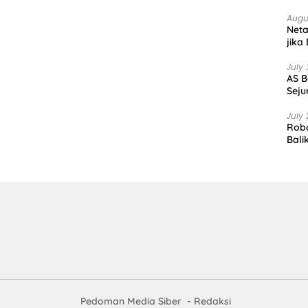
Augu
Net
jika
July 
AS B
Seju
July 
Robo
Bali
Pedoman Media Siber
Redaksi