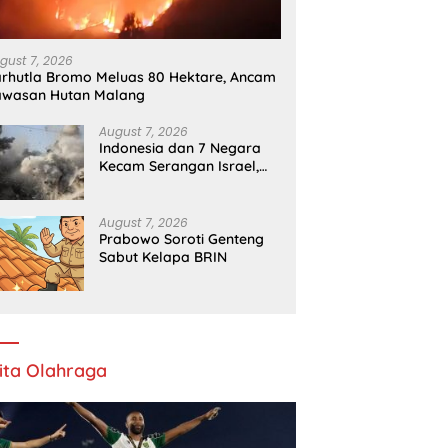
Menghina Pasien BPJS
K
gust 7, 2026
rhutla Bromo Meluas 80 Hektare, Ancam
awasan Hutan Malang
August 7, 2026
Indonesia dan 7 Negara
Kecam Serangan Israel,
Gaza Kian Memburuk
August 7, 2026
Prabowo Soroti Genteng
Sabut Kelapa BRIN
ita Olahraga