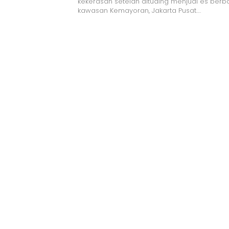
kekerasan setelah dituding menjual es berb
kawasan Kemayoran, Jakarta Pusat….