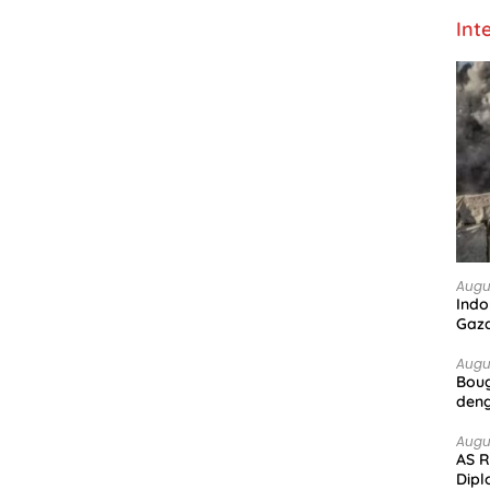
Int
Augu
Indo
Gaz
Augu
Boug
deng
Augu
AS R
Dipl