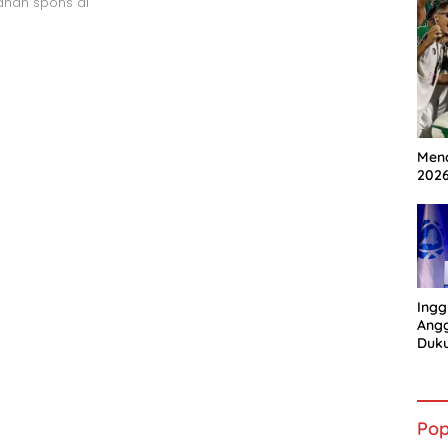
ahan spons di
Mena
202
Ingg
Angg
Duk
Gian
Pop