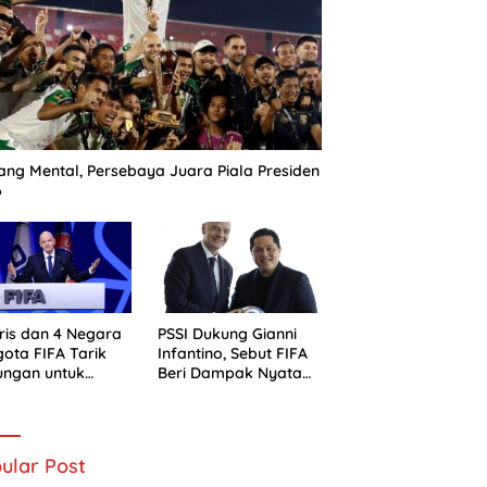
ng Mental, Persebaya Juara Piala Presiden
6
ris dan 4 Negara
PSSI Dukung Gianni
ota FIFA Tarik
Infantino, Sebut FIFA
ungan untuk
Beri Dampak Nyata
ni Infantino
bagi Sepak Bola
Indonesia
ular Post