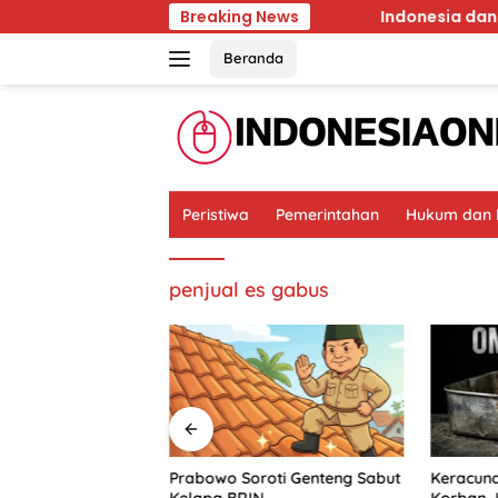
Skip
Ancam Kawasan Hutan Malang
Breaking News
Indonesia dan 7 Negar
to
content
Beranda
Peristiwa
Pemerintahan
Hukum dan K
penjual es gabus
Prabowo Soroti Genteng Sabut
Keracun
an 7 Negara
Kelapa BRIN
Korban J