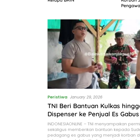
gan Israel, Gaza
Pengawa
ruk
Peristiwa
January 29, 2026
TNI Beri Bantuan Kulkas hingg
Dispenser ke Penjual Es Gabu
Sempat Diinterogasi Tentara da
INDONESIAONLINE – TNI menyampaikan perm
sekaligus memberikan bantuan kepada Sude
pedagang es gabus yang menjadi korban 