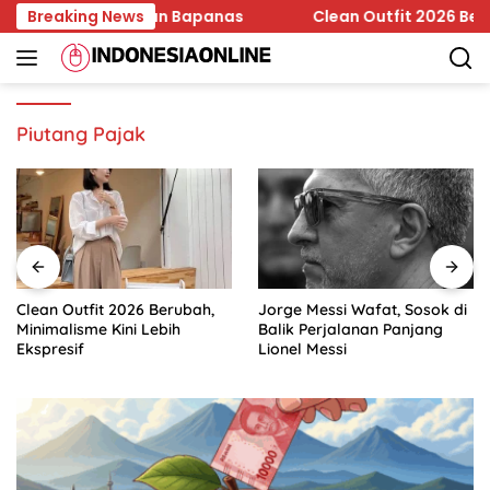
Skip
 Edar Jadi Temuan Bapanas
Breaking News
Clean Outfit 2026 Berubah, 
to
content
Piutang Pajak
Clean Outfit 2026 Berubah,
Jorge Messi Wafat, Sosok di
Minimalisme Kini Lebih
Balik Perjalanan Panjang
Ekspresif
Lionel Messi