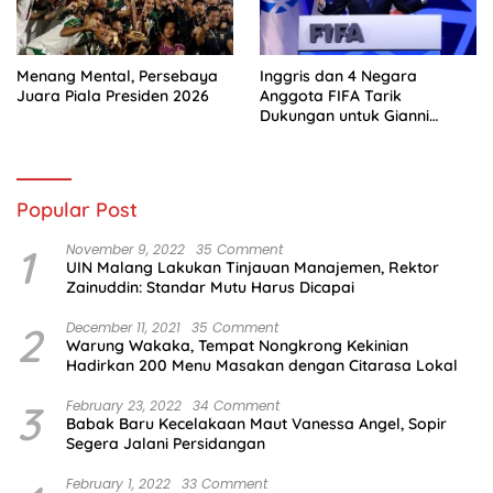
Menang Mental, Persebaya
Inggris dan 4 Negara
Juara Piala Presiden 2026
Anggota FIFA Tarik
Dukungan untuk Gianni
Infantino
Popular Post
1
November 9, 2022
35 Comment
UIN Malang Lakukan Tinjauan Manajemen, Rektor
Zainuddin: Standar Mutu Harus Dicapai
2
December 11, 2021
35 Comment
Warung Wakaka, Tempat Nongkrong Kekinian
Hadirkan 200 Menu Masakan dengan Citarasa Lokal
3
February 23, 2022
34 Comment
Babak Baru Kecelakaan Maut Vanessa Angel, Sopir
Segera Jalani Persidangan
February 1, 2022
33 Comment