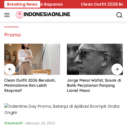
Skip
n Edar Jadi Temuan Bapanas
Breaking News
Clean Outfit 2026 Berubah,
to
content
Promo
Clean Outfit 2026 Berubah,
Jorge Messi Wafat, Sosok di
Minimalisme Kini Lebih
Balik Perjalanan Panjang
Ekspresif
Lionel Messi
Otomotif
February 25, 2023