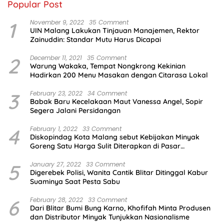
Popular Post
1
November 9, 2022
35 Comment
UIN Malang Lakukan Tinjauan Manajemen, Rektor
Zainuddin: Standar Mutu Harus Dicapai
2
December 11, 2021
35 Comment
Warung Wakaka, Tempat Nongkrong Kekinian
Hadirkan 200 Menu Masakan dengan Citarasa Lokal
3
February 23, 2022
34 Comment
Babak Baru Kecelakaan Maut Vanessa Angel, Sopir
Segera Jalani Persidangan
4
February 1, 2022
33 Comment
Diskopindag Kota Malang sebut Kebijakan Minyak
Goreng Satu Harga Sulit Diterapkan di Pasar
Tradisional
5
January 27, 2022
33 Comment
Digerebek Polisi, Wanita Cantik Blitar Ditinggal Kabur
Suaminya Saat Pesta Sabu
6
February 28, 2022
33 Comment
Dari Blitar Bumi Bung Karno, Khofifah Minta Produsen
dan Distributor Minyak Tunjukkan Nasionalisme