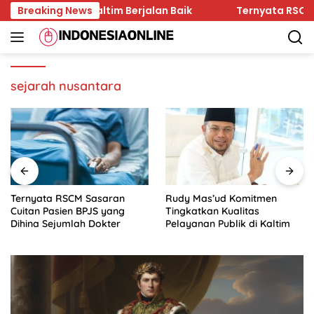
Skip
Hukum di Kaltim Berjalan Baik
Breaking News
Ternyata RSCM Sasara
to
content
sejarah nusantara
Ternyata RSCM Sasaran
Rudy Mas’ud Komitmen
Cuitan Pasien BPJS yang
Tingkatkan Kualitas
Dihina Sejumlah Dokter
Pelayanan Publik di Kaltim