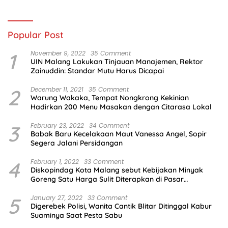
Infantino
Indonesia
Popular Post
1
November 9, 2022
35 Comment
UIN Malang Lakukan Tinjauan Manajemen, Rektor
Zainuddin: Standar Mutu Harus Dicapai
2
December 11, 2021
35 Comment
Warung Wakaka, Tempat Nongkrong Kekinian
Hadirkan 200 Menu Masakan dengan Citarasa Lokal
3
February 23, 2022
34 Comment
Babak Baru Kecelakaan Maut Vanessa Angel, Sopir
Segera Jalani Persidangan
4
February 1, 2022
33 Comment
Diskopindag Kota Malang sebut Kebijakan Minyak
Goreng Satu Harga Sulit Diterapkan di Pasar
Tradisional
5
January 27, 2022
33 Comment
Digerebek Polisi, Wanita Cantik Blitar Ditinggal Kabur
Suaminya Saat Pesta Sabu