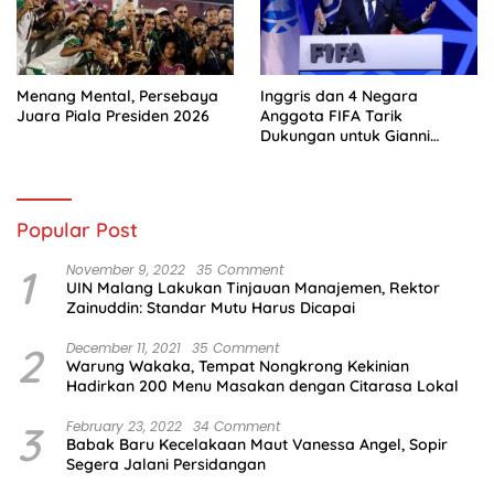
Menang Mental, Persebaya
Inggris dan 4 Negara
Juara Piala Presiden 2026
Anggota FIFA Tarik
Dukungan untuk Gianni
Infantino
Popular Post
1
November 9, 2022
35 Comment
UIN Malang Lakukan Tinjauan Manajemen, Rektor
Zainuddin: Standar Mutu Harus Dicapai
2
December 11, 2021
35 Comment
Warung Wakaka, Tempat Nongkrong Kekinian
Hadirkan 200 Menu Masakan dengan Citarasa Lokal
3
February 23, 2022
34 Comment
Babak Baru Kecelakaan Maut Vanessa Angel, Sopir
Segera Jalani Persidangan