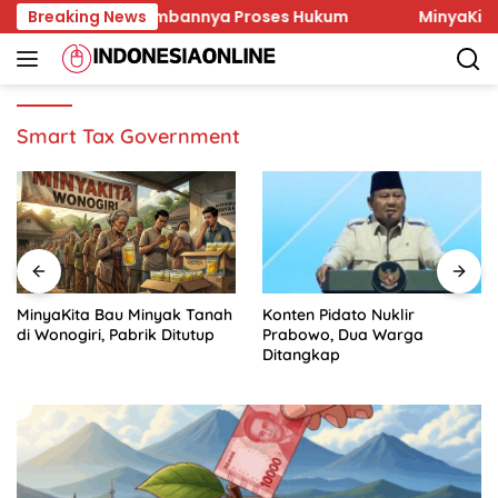
Skip
 Korban dan Lambannya Proses Hukum
Breaking News
MinyaKita Bau 
to
content
Smart Tax Government
MinyaKita Bau Minyak Tanah
Konten Pidato Nuklir
di Wonogiri, Pabrik Ditutup
Prabowo, Dua Warga
Ditangkap