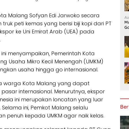
Kota Malang Sofyan Edi Jarwoko secara
Au
Mu
ruk peti kemas yang berisi biji kopi dari PT
Go
ekspor ke Uni Emirat Arab (UEA) pada
.
i ini menyampaikan, Pemerintah Kota
ng Usaha Mikro Kecil Menengah (UMKM)
kan usaha hingga go internasional.
a warga Kota Malang yang dapat
sar internasional. Menurutnya, ekspor
donesia ini merupakan loncatan yang luar
Ber
Selama ini, Pemkot Malang selalu
an penuh kepada UMKM agar naik kelas.