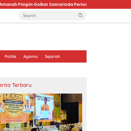
lkar Samarinda Periode 2026–2031
Firaun yang Diha
Politik
Agama
Sejarah
erita Terbaru