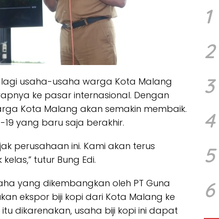
1
2
3
k lagi usaha-usaha warga Kota Malang
nya ke pasar internasional. Dengan
arga Kota Malang akan semakin membaik.
4
19 yang baru saja berakhir.
jak perusahaan ini. Kami akan terus
5
elas,” tutur Bung Edi.
 usaha yang dikembangkan oleh PT Guna
6
an ekspor biji kopi dari Kota Malang ke
itu dikarenakan, usaha biji kopi ini dapat