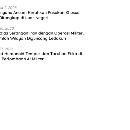
st 2, 2026
anyahu Ancam Kerahkan Pasukan Khusus
 Ditangkap di Luar Negeri
30, 2026
alas Serangan Iran dengan Operasi Militer,
mlah Wilayah Diguncang Ledakan
27, 2026
t Humanoid Tempur dan Taruhan Etika di
k Perlombaan AI Militer