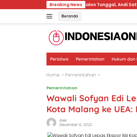
Skip
Terpilih karena Calon Tunggal, Andi Satya Wajib Maju Pi
Breaking News
to
content
Beranda
Peristiwa
Pemerintahan
Hukum dan K
Home
Pemerintahan
Pemerintahan
Wawali Sofyan Edi Lep
Kota Malang ke UEA: 
Alek
December 6, 2022