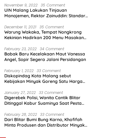
November 9, 2022
35 Comment
UIN Malang Lakukan Tinjauan
Manajemen, Rektor Zainuddin: Standar
Mutu Harus Dicapai
December 11, 2021
35 Comment
Warung Wakaka, Tempat Nongkrong
Kekinian Hadirkan 200 Menu Masakan
dengan Citarasa Lokal
February 23, 2022
34 Comment
Babak Baru Kecelakaan Maut Vanessa
Angel, Sopir Segera Jalani Persidangan
February 1, 2022
33 Comment
Diskopindag Kota Malang sebut
Kebijakan Minyak Goreng Satu Harga
Sulit Diterapkan di Pasar Tradisional
January 27, 2022
33 Comment
Digerebek Polisi, Wanita Cantik Blitar
Ditinggal Kabur Suaminya Saat Pesta
Sabu
February 28, 2022
33 Comment
Dari Blitar Bumi Bung Karno, Khofifah
Minta Produsen dan Distributor Minyak
Tunjukkan Nasionalisme