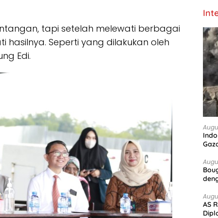
Int
tangan, tapi setelah melewati berbagai
hasilnya. Seperti yang dilakukan oleh
ung Edi.
Augu
Indo
Gaz
Augu
Boug
deng
Augu
AS R
Dipl