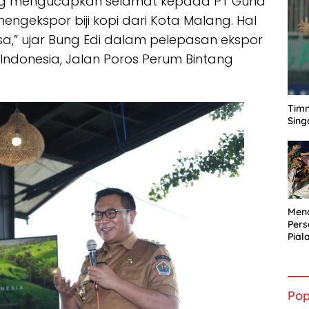
ng mengucapkan selamat kepada PT Guna
gekspor biji kopi dari Kota Malang. Hal
asa,” ujar Bung Edi dalam pelepasan ekspor
t Indonesia, Jalan Poros Perum Bintang
Timn
Sing
Mena
Per
Pial
Pop