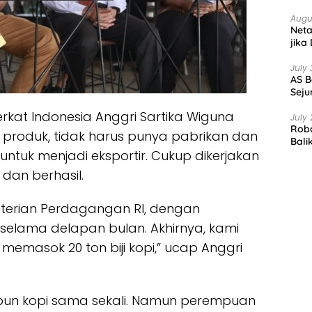
Augu
Net
jika
July 
AS B
Seju
rkat Indonesia Anggri Sartika Wiguna
July 
Robo
produk, tidak harus punya pabrikan dan
Bali
 untuk menjadi eksportir. Cukup dikerjakan
 dan berhasil.
terian Perdagangan RI, dengan
elama delapan bulan. Akhirnya, kami
memasok 20 ton biji kopi,” ucap Anggri
 kebun kopi sama sekali. Namun perempuan