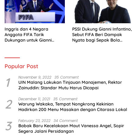
Inggris dan 4 Negara
PSSI Dukung Gianni Infantino,
Anggota FIFA Tarik
Sebut FIFA Beri Dampak
Dukungan untuk Gianni
Nyata bagi Sepak Bola
Infantino
Indonesia
Popular Post
1
November 9, 2022
35 Comment
UIN Malang Lakukan Tinjauan Manajemen, Rektor
Zainuddin: Standar Mutu Harus Dicapai
2
December 11, 2021
35 Comment
Warung Wakaka, Tempat Nongkrong Kekinian
Hadirkan 200 Menu Masakan dengan Citarasa Lokal
3
February 23, 2022
34 Comment
Babak Baru Kecelakaan Maut Vanessa Angel, Sopir
Segera Jalani Persidangan