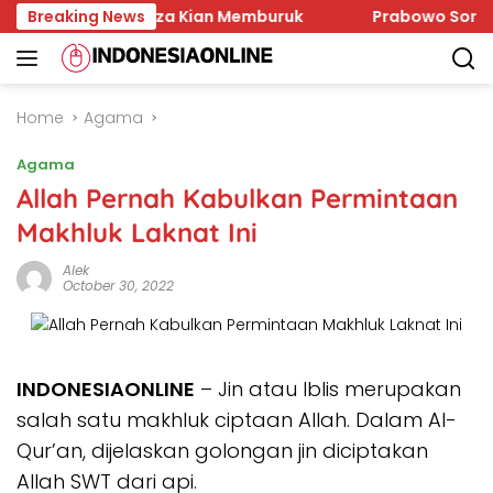
Skip
n Israel, Gaza Kian Memburuk
Breaking News
Prabowo Soroti Gente
to
content
Home
Agama
Agama
Allah Pernah Kabulkan Permintaan
Makhluk Laknat Ini
Alek
October 30, 2022
INDONESIAONLINE
– Jin atau Iblis merupakan
salah satu makhluk ciptaan Allah. Dalam Al-
Qur’an, dijelaskan golongan jin diciptakan
Allah SWT dari api.