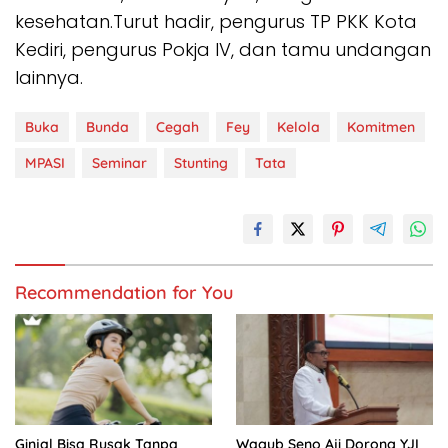
kesehatan.Turut hadir, pengurus TP PKK Kota
Kediri, pengurus Pokja IV, dan tamu undangan
lainnya.
Buka
Bunda
Cegah
Fey
Kelola
Komitmen
MPASI
Seminar
Stunting
Tata
Recommendation for You
Ginjal Bisa Rusak Tanpa
Wagub Seno Aji Dorong YJI