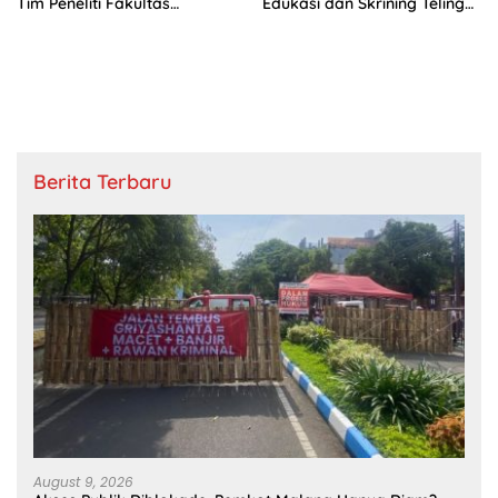
Tim Peneliti Fakultas
Edukasi dan Skrining Telinga
Kedokteran UM
di SMPN 22 Kota Malang
Kembangkan Humming Test
sebagai Skrining Dini Tuli
Mendadak
Berita Terbaru
August 9, 2026