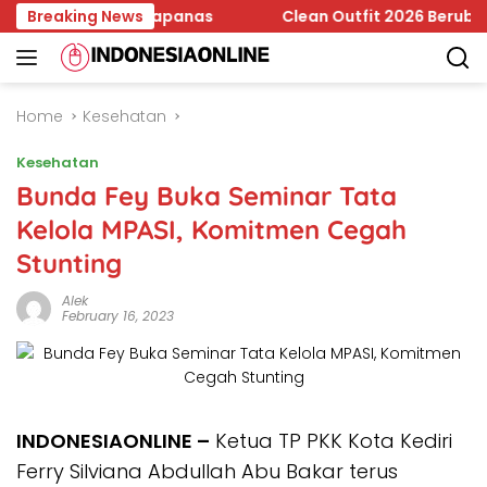
Skip
 Jadi Temuan Bapanas
Breaking News
Clean Outfit 2026 Berubah, Minim
to
content
Home
Kesehatan
Kesehatan
Bunda Fey Buka Seminar Tata
Kelola MPASI, Komitmen Cegah
Stunting
Alek
February 16, 2023
INDONESIAONLINE –
Ketua TP PKK Kota Kediri
Ferry Silviana Abdullah Abu Bakar terus