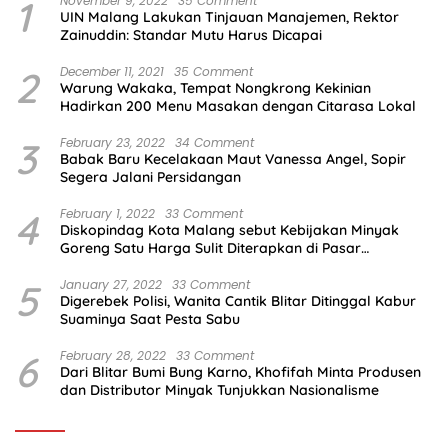
1
November 9, 2022
35 Comment
UIN Malang Lakukan Tinjauan Manajemen, Rektor
Zainuddin: Standar Mutu Harus Dicapai
2
December 11, 2021
35 Comment
Warung Wakaka, Tempat Nongkrong Kekinian
Hadirkan 200 Menu Masakan dengan Citarasa Lokal
3
February 23, 2022
34 Comment
Babak Baru Kecelakaan Maut Vanessa Angel, Sopir
Segera Jalani Persidangan
4
February 1, 2022
33 Comment
Diskopindag Kota Malang sebut Kebijakan Minyak
Goreng Satu Harga Sulit Diterapkan di Pasar
Tradisional
5
January 27, 2022
33 Comment
Digerebek Polisi, Wanita Cantik Blitar Ditinggal Kabur
Suaminya Saat Pesta Sabu
6
February 28, 2022
33 Comment
Dari Blitar Bumi Bung Karno, Khofifah Minta Produsen
dan Distributor Minyak Tunjukkan Nasionalisme