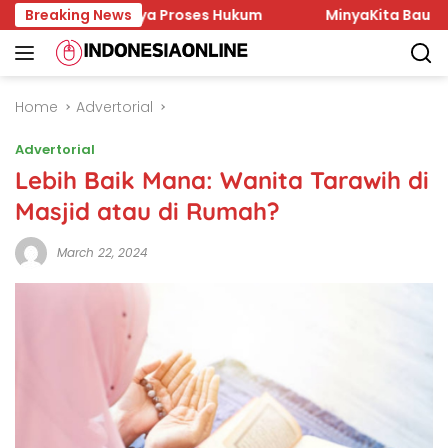
Skip
an Lambannya Proses Hukum
Breaking News
MinyaKita Bau Minyak Tan
to
content
Home
Advertorial
Advertorial
Lebih Baik Mana: Wanita Tarawih di
Masjid atau di Rumah?
March 22, 2024