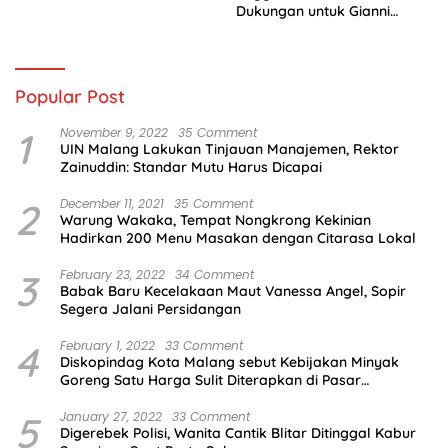
Dukungan untuk Gianni
Infantino
Popular Post
1
November 9, 2022
35 Comment
UIN Malang Lakukan Tinjauan Manajemen, Rektor
Zainuddin: Standar Mutu Harus Dicapai
2
December 11, 2021
35 Comment
Warung Wakaka, Tempat Nongkrong Kekinian
Hadirkan 200 Menu Masakan dengan Citarasa Lokal
3
February 23, 2022
34 Comment
Babak Baru Kecelakaan Maut Vanessa Angel, Sopir
Segera Jalani Persidangan
4
February 1, 2022
33 Comment
Diskopindag Kota Malang sebut Kebijakan Minyak
Goreng Satu Harga Sulit Diterapkan di Pasar
Tradisional
5
January 27, 2022
33 Comment
Digerebek Polisi, Wanita Cantik Blitar Ditinggal Kabur