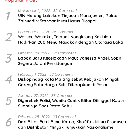
1
November 9, 2022
35 Comment
UIN Malang Lakukan Tinjauan Manajemen, Rektor
Zainuddin: Standar Mutu Harus Dicapai
2
December 11, 2021
35 Comment
Warung Wakaka, Tempat Nongkrong Kekinian
Hadirkan 200 Menu Masakan dengan Citarasa Lokal
3
February 23, 2022
34 Comment
Babak Baru Kecelakaan Maut Vanessa Angel, Sopir
Segera Jalani Persidangan
4
February 1, 2022
33 Comment
Diskopindag Kota Malang sebut Kebijakan Minyak
Goreng Satu Harga Sulit Diterapkan di Pasar
Tradisional
5
January 27, 2022
33 Comment
Digerebek Polisi, Wanita Cantik Blitar Ditinggal Kabur
Suaminya Saat Pesta Sabu
6
February 28, 2022
33 Comment
Dari Blitar Bumi Bung Karno, Khofifah Minta Produsen
dan Distributor Minyak Tunjukkan Nasionalisme