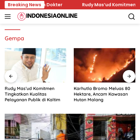
Skip
ina Sejumlah Dokter
Breaking News
Rudy Mas’ud Komitmen Tingkatka
to
content
Gempa
Rudy Mas’ud Komitmen
Karhutla Bromo Meluas 80
Tingkatkan Kualitas
Hektare, Ancam Kawasan
Pelayanan Publik di Kaltim
Hutan Malang