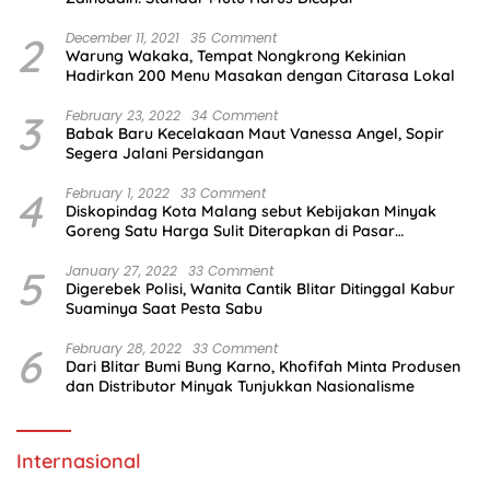
2
December 11, 2021
35 Comment
Warung Wakaka, Tempat Nongkrong Kekinian
Hadirkan 200 Menu Masakan dengan Citarasa Lokal
3
February 23, 2022
34 Comment
Babak Baru Kecelakaan Maut Vanessa Angel, Sopir
Segera Jalani Persidangan
4
February 1, 2022
33 Comment
Diskopindag Kota Malang sebut Kebijakan Minyak
Goreng Satu Harga Sulit Diterapkan di Pasar
Tradisional
5
January 27, 2022
33 Comment
Digerebek Polisi, Wanita Cantik Blitar Ditinggal Kabur
Suaminya Saat Pesta Sabu
6
February 28, 2022
33 Comment
Dari Blitar Bumi Bung Karno, Khofifah Minta Produsen
dan Distributor Minyak Tunjukkan Nasionalisme
Internasional