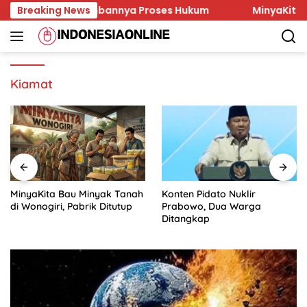
Skip
Korban dan Lambannya Proses Hukum
Breaking News
MinyaKita Bau Mi
to
content
Kiamat
MinyaKita Bau Minyak Tanah
Konten Pidato Nuklir
di Wonogiri, Pabrik Ditutup
Prabowo, Dua Warga
Ditangkap