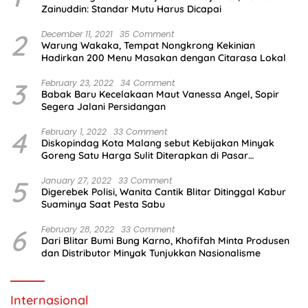
Zainuddin: Standar Mutu Harus Dicapai
2
December 11, 2021
35 Comment
Warung Wakaka, Tempat Nongkrong Kekinian
Hadirkan 200 Menu Masakan dengan Citarasa Lokal
3
February 23, 2022
34 Comment
Babak Baru Kecelakaan Maut Vanessa Angel, Sopir
Segera Jalani Persidangan
4
February 1, 2022
33 Comment
Diskopindag Kota Malang sebut Kebijakan Minyak
Goreng Satu Harga Sulit Diterapkan di Pasar
Tradisional
5
January 27, 2022
33 Comment
Digerebek Polisi, Wanita Cantik Blitar Ditinggal Kabur
Suaminya Saat Pesta Sabu
6
February 28, 2022
33 Comment
Dari Blitar Bumi Bung Karno, Khofifah Minta Produsen
dan Distributor Minyak Tunjukkan Nasionalisme
Internasional