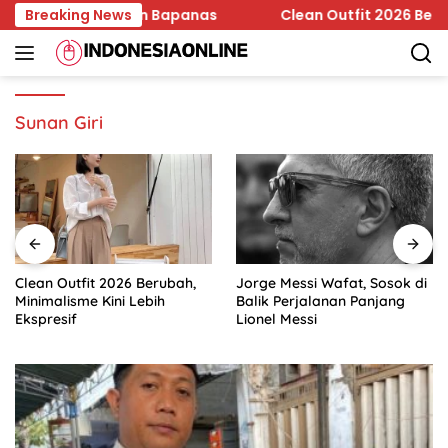
Skip
Edar Jadi Temuan Bapanas
Breaking News
Clean Outfit 2026 Berubah, M
to
content
Sunan Giri
Clean Outfit 2026 Berubah,
Jorge Messi Wafat, Sosok di
Minimalisme Kini Lebih
Balik Perjalanan Panjang
Ekspresif
Lionel Messi