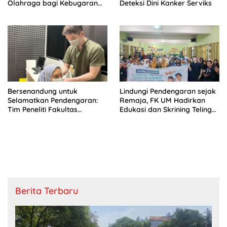
Olahraga bagi Kebugaran
Deteksi Dini Kanker Serviks
Mahasiswa
Bersenandung untuk
Lindungi Pendengaran sejak
Selamatkan Pendengaran:
Remaja, FK UM Hadirkan
Tim Peneliti Fakultas
Edukasi dan Skrining Telinga
Kedokteran UM
di SMPN 22 Kota Malang
Kembangkan Humming Test
sebagai Skrining Dini Tuli
Mendadak
Berita Terbaru