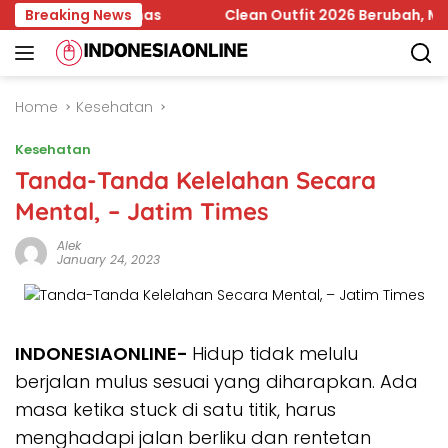
Skip
emuan Bapanas
Breaking News
Clean Outfit 2026 Berubah, Minimalisme 
to
content
Home
Kesehatan
Kesehatan
Tanda-Tanda Kelelahan Secara
Mental, – Jatim Times
Alek
January 24, 2023
INDONESIAONLINE-
Hidup tidak melulu
berjalan mulus sesuai yang diharapkan. Ada
masa ketika stuck di satu titik, harus
menghadapi jalan berliku dan rentetan