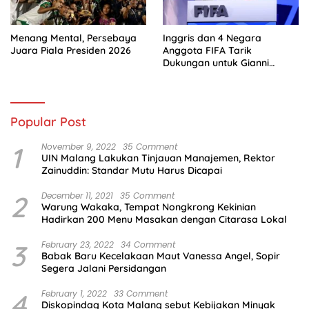
Menang Mental, Persebaya
Inggris dan 4 Negara
Juara Piala Presiden 2026
Anggota FIFA Tarik
Dukungan untuk Gianni
Infantino
Popular Post
1
November 9, 2022
35 Comment
UIN Malang Lakukan Tinjauan Manajemen, Rektor
Zainuddin: Standar Mutu Harus Dicapai
2
December 11, 2021
35 Comment
Warung Wakaka, Tempat Nongkrong Kekinian
Hadirkan 200 Menu Masakan dengan Citarasa Lokal
3
February 23, 2022
34 Comment
Babak Baru Kecelakaan Maut Vanessa Angel, Sopir
Segera Jalani Persidangan
4
February 1, 2022
33 Comment
Diskopindag Kota Malang sebut Kebijakan Minyak