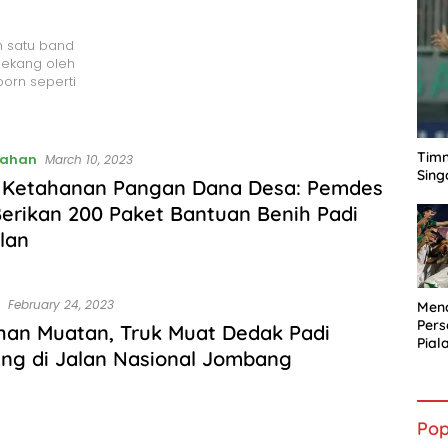
h satu band
 lekang oleh
orn seperti
Timn
tahan
March 10, 2023
Sing
 Ketahanan Pangan Dana Desa: Pemdes
erikan 200 Paket Bantuan Benih Padi
lan
February 24, 2023
Mena
Per
han Muatan, Truk Muat Dedak Padi
Pial
ing di Jalan Nasional Jombang
Pop