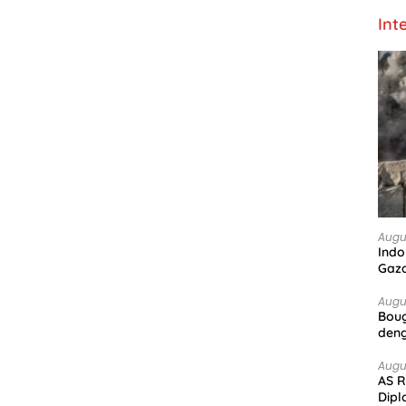
Int
Augu
Indo
Gaz
Augu
Boug
deng
Augu
AS R
Dipl