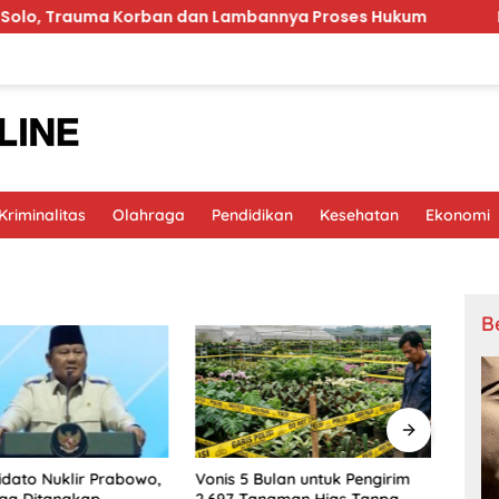
rauma Korban dan Lambannya Proses Hukum
MinyaKita
riminalitas
Olahraga
Pendidikan
Kesehatan
Ekonomi
B
idato Nuklir Prabowo,
Vonis 5 Bulan untuk Pengirim
Timna
ga Ditangkap
2.697 Tanaman Hias Tanpa