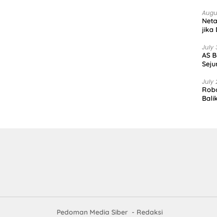
Augu
Net
jika
July 
AS B
Seju
July 
Robo
Bali
Pedoman Media Siber
Redaksi