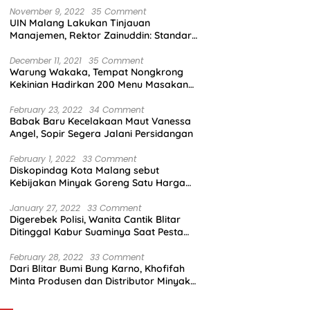
November 9, 2022
35 Comment
UIN Malang Lakukan Tinjauan
Manajemen, Rektor Zainuddin: Standar
Mutu Harus Dicapai
December 11, 2021
35 Comment
Warung Wakaka, Tempat Nongkrong
Kekinian Hadirkan 200 Menu Masakan
dengan Citarasa Lokal
February 23, 2022
34 Comment
Babak Baru Kecelakaan Maut Vanessa
Angel, Sopir Segera Jalani Persidangan
February 1, 2022
33 Comment
Diskopindag Kota Malang sebut
Kebijakan Minyak Goreng Satu Harga
Sulit Diterapkan di Pasar Tradisional
January 27, 2022
33 Comment
Digerebek Polisi, Wanita Cantik Blitar
Ditinggal Kabur Suaminya Saat Pesta
Sabu
February 28, 2022
33 Comment
Dari Blitar Bumi Bung Karno, Khofifah
Minta Produsen dan Distributor Minyak
Tunjukkan Nasionalisme