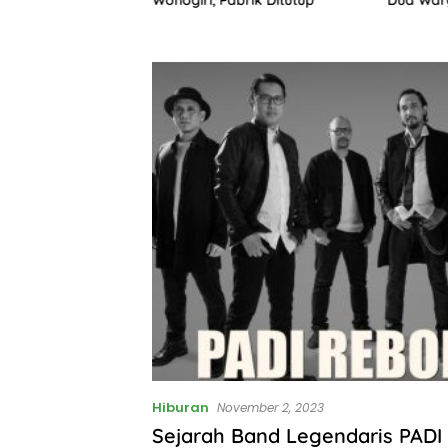
Proses Hukum
Hiburan
November 2, 2023
Sejarah Band Legendaris PADI