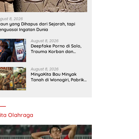
Piala AFF 2026, Singapura
Soroti Akses Pendidikan dan
B
s
Kesehatan
gust 8, 2026
raun yang Dihapus dari Sejarah, tapi
nguasai Ingatan Dunia
August 8, 2026
Deepfake Porno di Solo,
Trauma Korban dan
Lambannya Proses Hukum
August 8, 2026
MinyaKita Bau Minyak
Tanah di Wonogiri, Pabrik
Ditutup
ita Olahraga