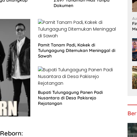
dari 
Dokumen
Lolo
Au
Fi
Me
Pamit Tanam Padi, Kakek di
Tulungagung Ditemukan Meninggal di
Sawah
Bupati Tulungagung Panen Padi
Nusantara di Desa Pakisrejo
Rejotangan
Ber
 Reborn: